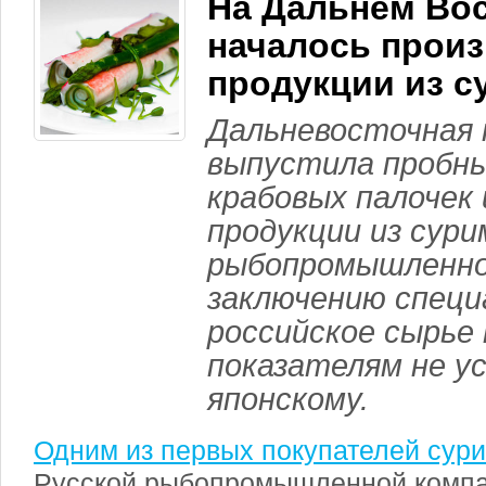
На Дальнем Во
началось прои
продукции из 
Дальневосточная
выпустила пробн
крабовых палочек 
продукции из сури
рыбопромышленно
заключению специ
российское сырье 
показателям не у
японскому.
Одним из первых покупателей сур
Русской рыбопромышленной компа