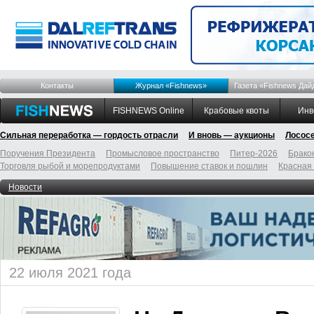
Контакты
Журнал «Fishnews»
Газета «Fishnews Дай
FISHNEWS Online
Крабовые квоты
Инв
Сильная переработка — гордость отрасли
И вновь — аукционы
Лосос
Поручения Президента
Промысловое пространство
Питер-2026
Брако
Торговля рыбой и морепродуктами
Повышение ставок и пошлин
Красная
Новости
22 июля 2021 года