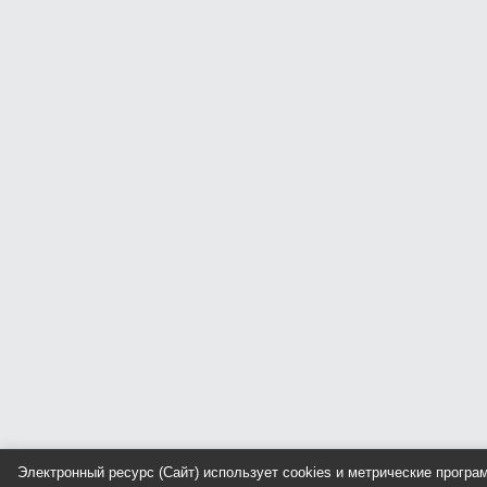
Электронный ресурс (Сайт) использует cookies и метрические прогр