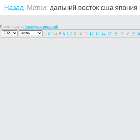
Назад
Метки:
дальний восток
сша
япония
Поиск по дате /
Календарь новостей
1
2
3
4
5
6
7
8
9
10
11
12
13
14
15
16
17
18
19
2