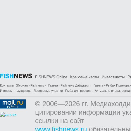
FISHNEWS Online
Крабовые квоты
Инвестквоты
Р
Контакты
Журнал «Fishnews»
Газета «Fishnews Дайджест»
Газета «Рыбак Приморь
И вновь — аукционы
Лососевые участки
Рыба для россиян
Актуально вчера, сегодн
© 2006—2026 гг. Медиахолди
цитировании информации ук
ссылки на сайт
www.fishnews.ru
обязательны