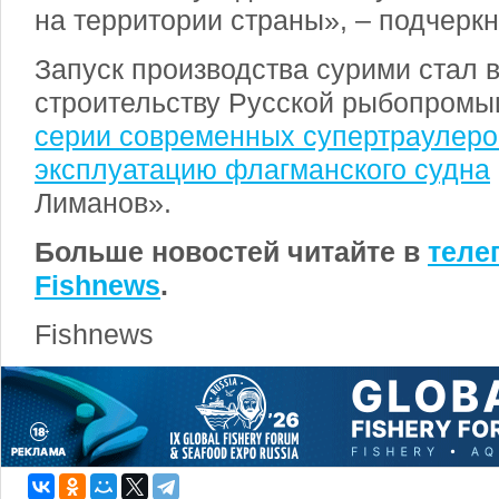
на территории страны», – подчеркн
Запуск производства сурими стал 
строительству Русской рыбопром
серии современных супертраулеро
эксплуатацию флагманского судна
Лиманов».
Больше новостей читайте в
теле
Fishnews
.
Fishnews