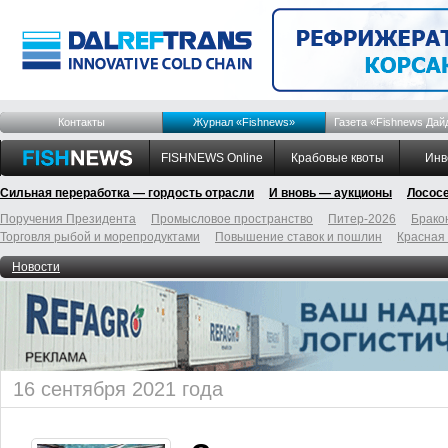
Контакты
Журнал «Fishnews»
Газета «Fishnews Дай
FISHNEWS Online
Крабовые квоты
Инв
Сильная переработка — гордость отрасли
И вновь — аукционы
Лосос
Поручения Президента
Промысловое пространство
Питер-2026
Брако
Торговля рыбой и морепродуктами
Повышение ставок и пошлин
Красная
Новости
16 сентября 2021 года