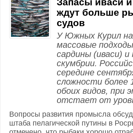
Запасы иваси и
ждут больше р
судов
У Южных Курил н
массовые подходы
сардины (иваси) и
скумбрии. Российс
середине сентябр
сложности более 
обоих видов, при 
отстает от уровн
Вопросы развития промысла обсуд
штаба пелагической путины в Рос
отмечено, что рыбаки хорошо отра