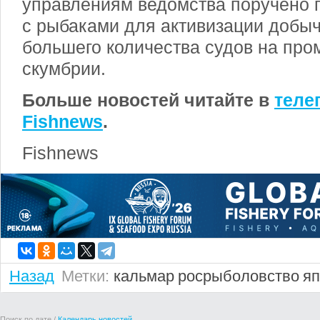
управлениям ведомства поручено 
с рыбаками для активизации добы
большего количества судов на про
скумбрии.
Больше новостей читайте в
теле
Fishnews
.
Fishnews
Назад
Метки:
кальмар
росрыболовство
яп
Поиск по дате /
Календарь новостей