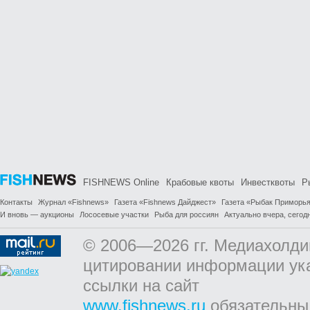
FISHNEWS Online
Крабовые квоты
Инвестквоты
Р
Контакты
Журнал «Fishnews»
Газета «Fishnews Дайджест»
Газета «Рыбак Приморь
И вновь — аукционы
Лососевые участки
Рыба для россиян
Актуально вчера, сегодн
© 2006—2026 гг. Медиахолди
цитировании информации ук
ссылки на сайт
www.fishnews.ru
обязательны