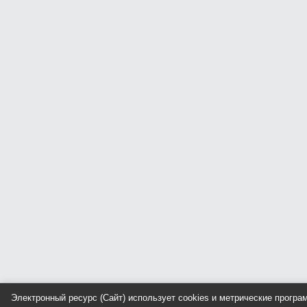
Электронный ресурс (Сайт) использует cookies и метрические прогр