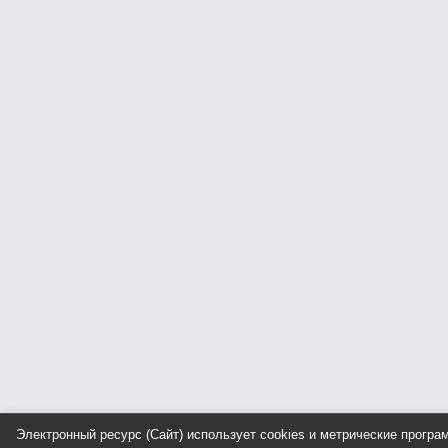
Электронный ресурс (Сайт) использует cookies и метрические прогр