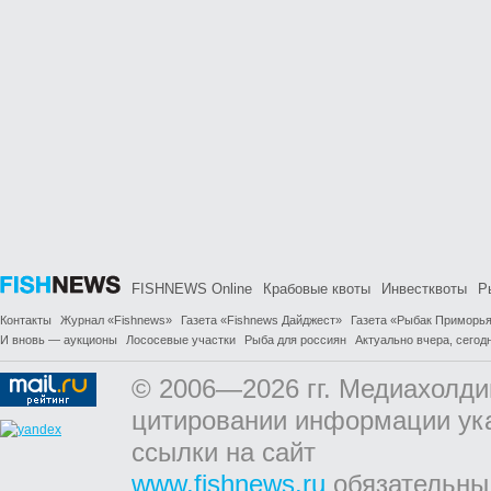
FISHNEWS Online
Крабовые квоты
Инвестквоты
Р
Контакты
Журнал «Fishnews»
Газета «Fishnews Дайджест»
Газета «Рыбак Приморь
И вновь — аукционы
Лососевые участки
Рыба для россиян
Актуально вчера, сегодн
© 2006—2026 гг. Медиахолди
цитировании информации ук
ссылки на сайт
www.fishnews.ru
обязательны