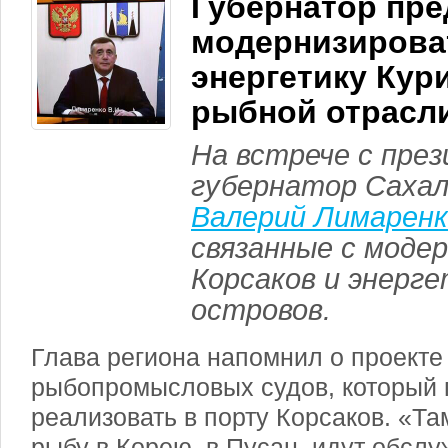
Губернатор пр
модернизирова
энергетику Кур
рыбной отрасл
На встрече с пре
губернатор Сахал
Валерий Лимаренк
связанные с моде
Корсаков и энерге
островов.
Глава региона напомнил о проект
рыбопромысловых судов, который
реализовать в порту Корсаков. «Та
рыбу в Корею, в Пусан, идут обслу