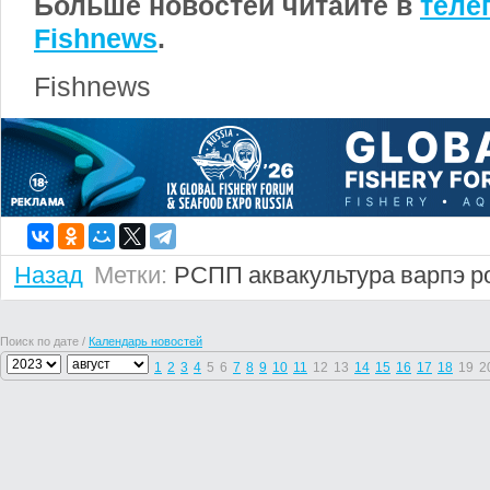
Больше новостей читайте в
теле
Fishnews
.
Fishnews
Назад
Метки:
РСПП
аквакультура
варпэ
р
Поиск по дате /
Календарь новостей
1
2
3
4
5
6
7
8
9
10
11
12
13
14
15
16
17
18
19
2