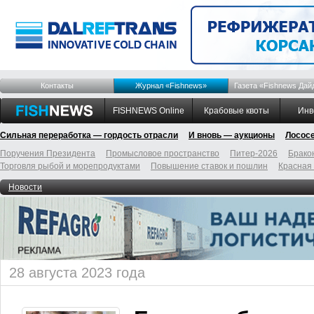
Контакты
Журнал «Fishnews»
Газета «Fishnews Дай
FISHNEWS Online
Крабовые квоты
Инв
Сильная переработка — гордость отрасли
И вновь — аукционы
Лосос
Поручения Президента
Промысловое пространство
Питер-2026
Брако
Торговля рыбой и морепродуктами
Повышение ставок и пошлин
Красная
Новости
28 августа 2023 года