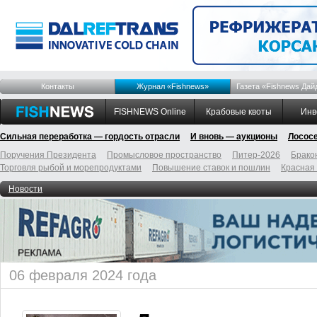
Контакты
Журнал «Fishnews»
Газета «Fishnews Дай
FISHNEWS Online
Крабовые квоты
Инв
Сильная переработка — гордость отрасли
И вновь — аукционы
Лосос
Поручения Президента
Промысловое пространство
Питер-2026
Брако
Торговля рыбой и морепродуктами
Повышение ставок и пошлин
Красная
Новости
06 февраля 2024 года