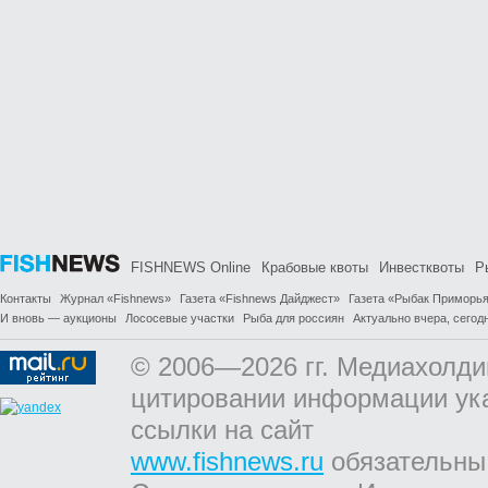
FISHNEWS Online
Крабовые квоты
Инвестквоты
Р
Контакты
Журнал «Fishnews»
Газета «Fishnews Дайджест»
Газета «Рыбак Приморь
И вновь — аукционы
Лососевые участки
Рыба для россиян
Актуально вчера, сегодн
© 2006—2026 гг. Медиахолди
цитировании информации ук
ссылки на сайт
www.fishnews.ru
обязательны