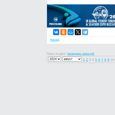
Назад
Поиск по дате /
Календарь новостей
1
2
3
4
5
6
7
8
9
10