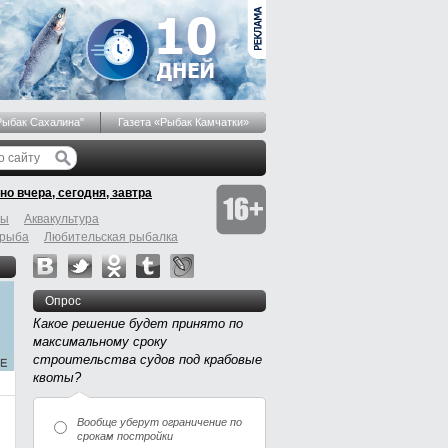
Рыбак Сахалина"
Газета «Рыбак Камчатки»
но вчера, сегодня, завтра
бы
Аквакультура
 рыба
Любительская рыбалка
Опрос
Какое решение будет принято по
максимальному сроку
строительства судов под крабовые
квоты?
Вообще уберут ограничение по
срокам постройки