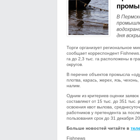
промы
В Пермск
промышле
водохран
дня вскр
Торги организует региональное мин
сообщает корреспондент Fishnews
га до 2,3 тыс. га расположены в г
округов.
В перечне объектов промысла «оду
плотва, карась, жерех, язь, чехонь,
налим.
Одним из критериев оценки заявок
составляют от 15 тыс. до 351 тыс
освоения квот вылова, среднесуто
работников у претендента за посл
пользования срок до 31 декабря 203
Больше новостей читайте в
тел
Fishnews