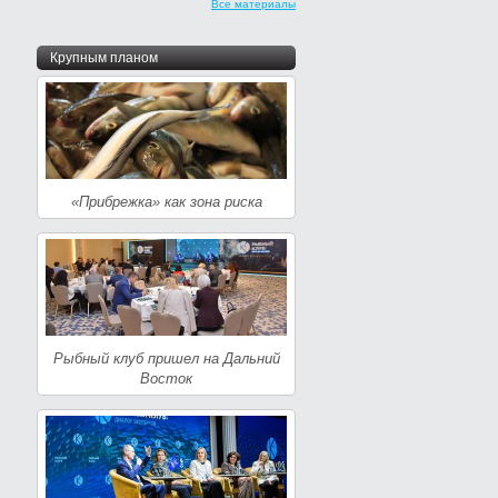
Все материалы
Крупным планом
«Прибрежка» как зона риска
Рыбный клуб пришел на Дальний
Восток