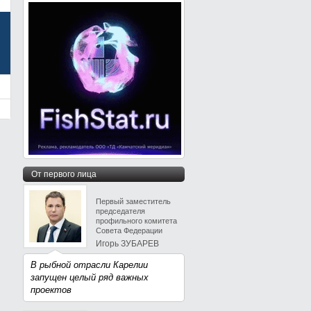
От первого лица
Первый заместитель
председателя
профильного комитета
Совета Федерации
Игорь ЗУБАРЕВ
В рыбной отрасли Карелии
запущен целый ряд важных
проектов