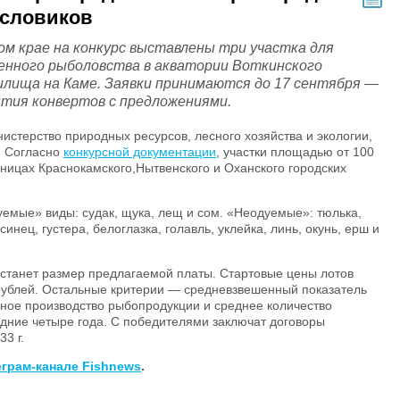
словиков
ом крае на конкурс выставлены три участка для
нного рыболовства в акватории Воткинского
илища на Каме. Заявки принимаются до 17 сентября —
ытия конвертов с предложениями.
истерство природных ресурсов, лесного хозяйства и экологии,
. Согласно
конкурсной документации
, участки площадью от 100
раницах Краснокамского,Нытвенского и Оханского городских
емые» виды: судак, щука, лещ и сом. «Неодуемые»: тюлька,
 синец, густера, белоглазка, голавль, уклейка, линь, окунь, ерш и
 станет размер предлагаемой платы. Стартовые цены лотов
. рублей. Остальные критерии — средневзвешенный показатель
чное производство рыбопродукции и среднее количество
едние четыре года. С победителями заключат договоры
3 г.
еграм-канале Fishnews
.