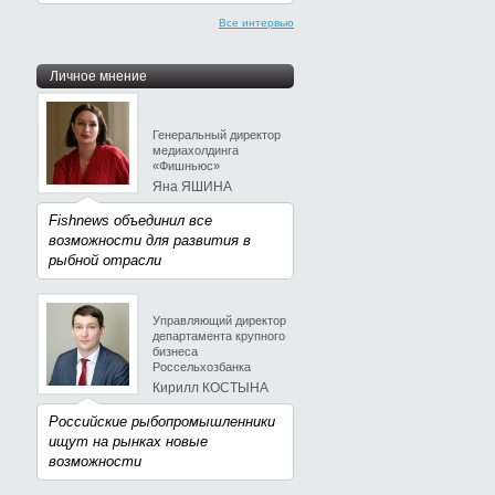
Все интервью
Личное мнение
Генеральный директор
медиахолдинга
«Фишньюс»
Яна ЯШИНА
Fishnews объединил все
возможности для развития в
рыбной отрасли
Управляющий директор
департамента крупного
бизнеса
Россельхозбанка
Кирилл КОСТЫНА
Российские рыбопромышленники
ищут на рынках новые
возможности