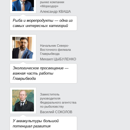
рынке компании
«Мореодор»
Александр КВАША
Рыба и морепродукты — одна из
самых интересных категорий
Начальник Северо-
Восточного филиала
Главрыбвода
Михаил ЦЫБУЛЕНКО
Экологическое просвещение —
важная часть работы
Главрыбвода
Заместитель
руководителя
Федерального агентства
по рыболовству
Василий СОКОЛОВ
У аквакультуры большой
потенциал развития