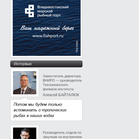
Интервью
Заместитель директора
ВНИРО — руководитель
Тихоокеанского
филиала института
Алексей БАЙТАЛЮК
Потом мы будем только
вспоминать о тропических
рыбах в наших водах
Руководитель отдела по
закупкам на внутреннем