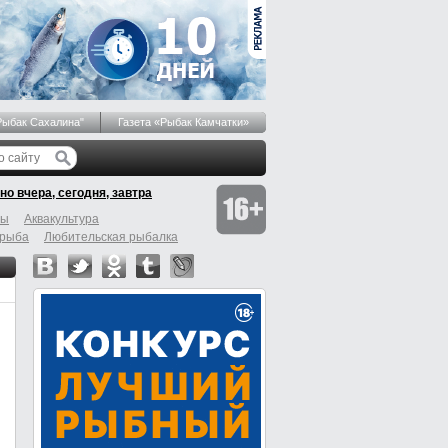
Рыбак Сахалина"
Газета «Рыбак Камчатки»
но вчера, сегодня, завтра
бы
Аквакультура
 рыба
Любительская рыбалка