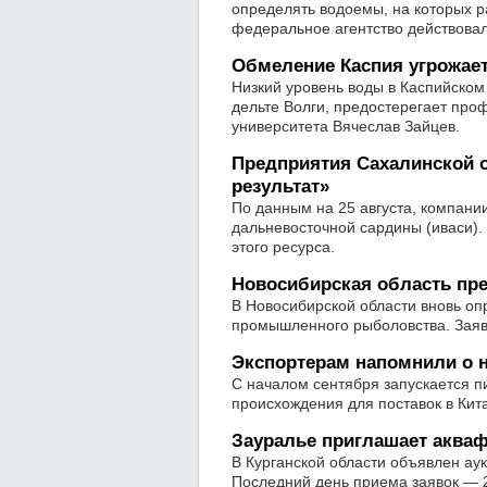
определять водоемы, на которых р
федеральное агентство действовало
Обмеление Каспия угрожае
Низкий уровень воды в Каспийском
дельте Волги, предостерегает про
университета Вячеслав Зайцев.
Предприятия Сахалинской 
результат»
По данным на 25 августа, компани
дальневосточной сардины (иваси).
этого ресурса.
Новосибирская область п
В Новосибирской области вновь оп
промышленного рыболовства. Заявк
Экспортерам напомнили о 
С началом сентября запускается 
происхождения для поставок в Кит
Зауралье приглашает акваф
В Курганской области объявлен ау
Последний день приема заявок — 