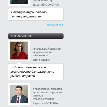
по рыболовству
Василий СОКОЛОВ
У аквакультуры большой
потенциал развития
Все интервью
Личное мнение
Генеральный директор
медиахолдинга
«Фишньюс»
Яна ЯШИНА
Fishnews объединил все
возможности для развития в
рыбной отрасли
Управляющий директор
департамента крупного
бизнеса
Россельхозбанка
Кирилл КОСТЫНА