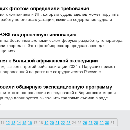
щих флотом определили требования
ия к компаниям и ИП, которым судовладелец может поручить
работу по его эксплуатации, включая содержание судна и
а ВЭФ водорослевую инновацию
ит на Восточном экономическом форуме разработку генератора
сли хлореллы. Этот фотобиореактор предназначен для
ещениях.
лся к Большой африканской экспедиции
», вышел в третий рейс навигации 2024 г. Парусник примет
 направленной на развитие сотрудничества России с
товили обширную экспедиционную программу
оритетные направления исследований в Беринговом море и
нца года планируется выполнить траловые съемки в ряде
.
11
12
13
14
15
16
17
18
19
20
21
22
23
24
25
26
27
28
29
30
31