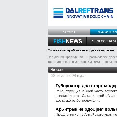
Контакты
Журнал «Fish
FISHNEWS Online
Сильная переработка — гордость отрасли
Поручения Президента
Промысловое прост
Торговля рыбой и морепродуктами
Повышен
odnoklassniki
tumblr
livejournal
Новости
30 августа 2024 года
Губернатор дал старт моде
Реконструкция южной части глубок
правительства Сахалинской област
доставке рыбопродукции.
Арбитраж не одобрил воль
Предприятие из Алтайского края ч