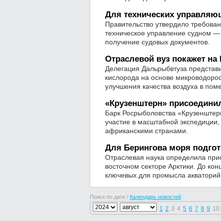
Для технических управляю
Правительство утвердило требован
техническое управление судном — 
получение судовых документов.
Отраслевой вуз покажет н
Делегация Дальрыбвтуза представ
кислорода на основе микроводоро
улучшения качества воздуха в пом
«Крузенштерн» присоедини
Барк Росрыболовства «Крузенштерн
участие в масштабной экспедиции,
африканскими странами.
Для Берингова моря подго
Отраслевая наука определила при
восточном секторе Арктики. До ко
ключевых для промысла акваторий
Поиск по дате /
Календарь новостей
1
2
3
4
5
6
7
8
9
10