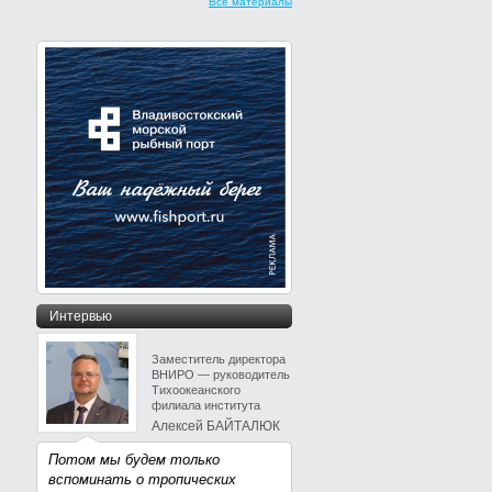
Все материалы
Интервью
Заместитель директора
ВНИРО — руководитель
Тихоокеанского
филиала института
Алексей БАЙТАЛЮК
Потом мы будем только
вспоминать о тропических