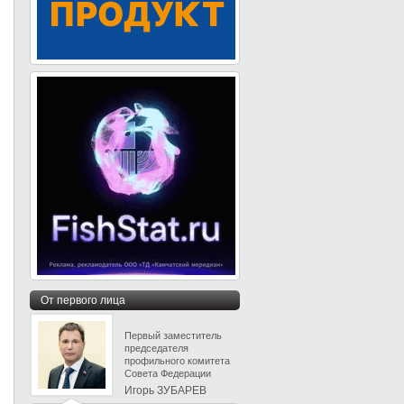
От первого лица
Первый заместитель
председателя
профильного комитета
Совета Федерации
Игорь ЗУБАРЕВ