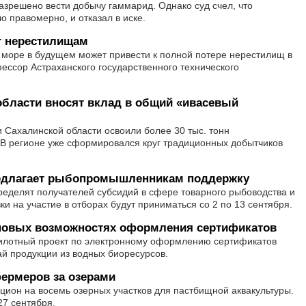
азрешено вести добычу гаммарид. Однако суд счел, что
 правомерно, и отказал в иске.
т нерестилищам
 море в будущем может привести к полной потере нерестилищ в
фессор Астраханского государственного технического
области вносят вклад в общий «ивасевый
и Сахалинской области освоили более 30 тыс. тонн
 В регионе уже сформировался круг традиционных добытчиков
редлагает рыбопромышленникам поддержку
ределят получателей субсидий в сфере товарного рыбоводства и
и на участие в отборах будут приниматься со 2 по 13 сентября.
новых возможностях оформления сертификатов
пилотный проект по электронному оформлению сертификатов
ай продукции из водных биоресурсов.
ермеров за озерами
кцион на восемь озерных участков для пастбищной аквакультуры.
27 сентября.