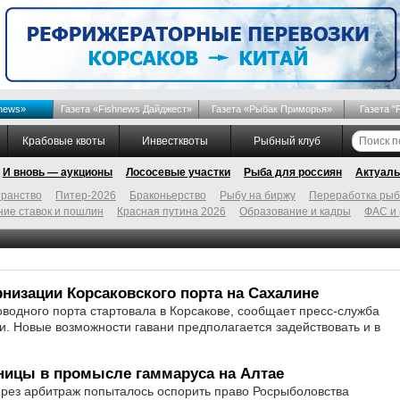
news»
Газета «Fishnews Дайджест»
Газета «Рыбак Приморья»
Газета "
Крабовые квоты
Инвестквоты
Рыбный клуб
И вновь — аукционы
Лососевые участки
Рыба для россиян
Актуаль
ранство
Питер-2026
Браконьерство
Рыбу на биржу
Переработка ры
ие ставок и пошлин
Красная путина 2026
Образование и кадры
ФАС и
рнизации Корсаковского порта на Сахалине
оводного порта стартовала в Корсакове, сообщает пресс-служба
и. Новые возможности гавани предполагается задействовать и в
ницы в промысле гаммаруса на Алтае
ерез арбитраж попыталось оспорить право Росрыболовства