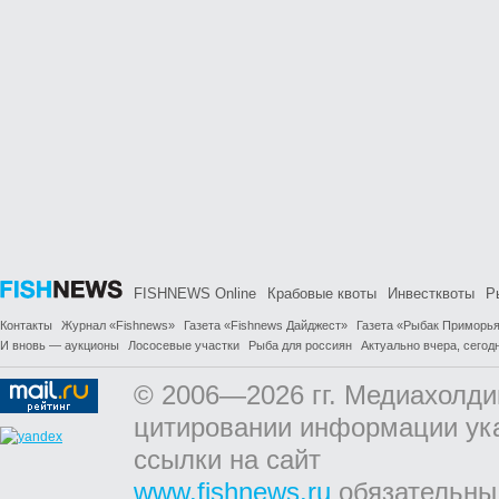
FISHNEWS Online
Крабовые квоты
Инвестквоты
Р
Контакты
Журнал «Fishnews»
Газета «Fishnews Дайджест»
Газета «Рыбак Приморь
И вновь — аукционы
Лососевые участки
Рыба для россиян
Актуально вчера, сегодн
© 2006—2026 гг. Медиахолди
цитировании информации ук
ссылки на сайт
www.fishnews.ru
обязательны