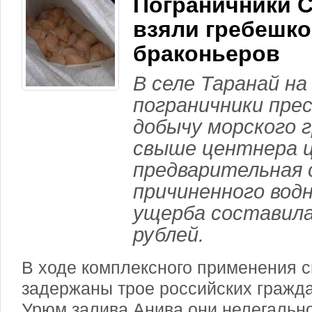
Пограничники 
взяли гребешк
браконьеров
В селе Таранай на
пограничники пре
добычу морского 
свыше центнера ц
предварительная 
причиненного вод
ущерба составила
рублей.
В ходе комплексного применения с
задержаны трое российских гражда
Урюм залива Анива они нелегальн