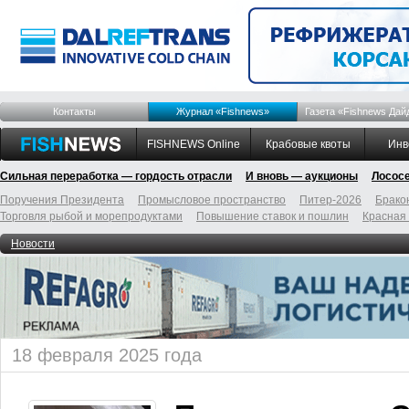
Контакты
Журнал «Fishnews»
Газета «Fishnews Дай
FISHNEWS Online
Крабовые квоты
Инв
Сильная переработка — гордость отрасли
И вновь — аукционы
Лосос
Поручения Президента
Промысловое пространство
Питер-2026
Брако
Торговля рыбой и морепродуктами
Повышение ставок и пошлин
Красная
Новости
18 февраля 2025 года