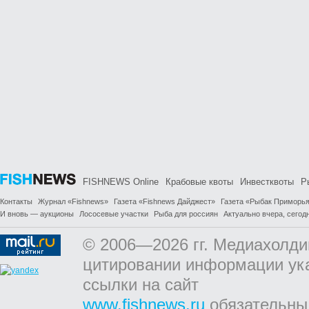
FISHNEWS Online
Крабовые квоты
Инвестквоты
Р
Контакты
Журнал «Fishnews»
Газета «Fishnews Дайджест»
Газета «Рыбак Приморь
И вновь — аукционы
Лососевые участки
Рыба для россиян
Актуально вчера, сегодн
© 2006—2026 гг. Медиахолди
цитировании информации ук
ссылки на сайт
www.fishnews.ru
обязательны