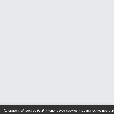
Электронный ресурс (Сайт) использует cookies и метрические прогр