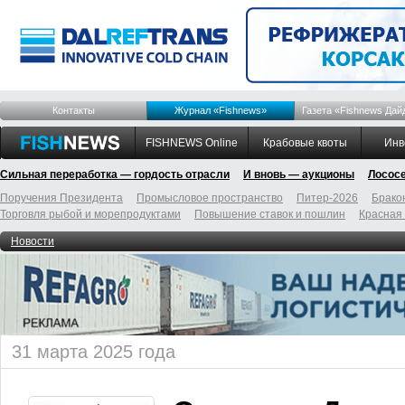
Контакты
Журнал «Fishnews»
Газета «Fishnews Дай
FISHNEWS Online
Крабовые квоты
Инв
Сильная переработка — гордость отрасли
И вновь — аукционы
Лосос
Поручения Президента
Промысловое пространство
Питер-2026
Брако
Торговля рыбой и морепродуктами
Повышение ставок и пошлин
Красная
Новости
31 марта 2025 года