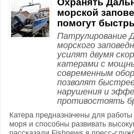
Охранять Даль
морской запов
помогут быстры
Патрулирование 
морского заповед
усилят двумя ск
катерами с мощн
современным обор
позволят быстрее
нарушения и эфф
противостоять б
Катера предназначены для работы 
моря и способны развивать высоку
рассказали Fishnews в пресс-служ