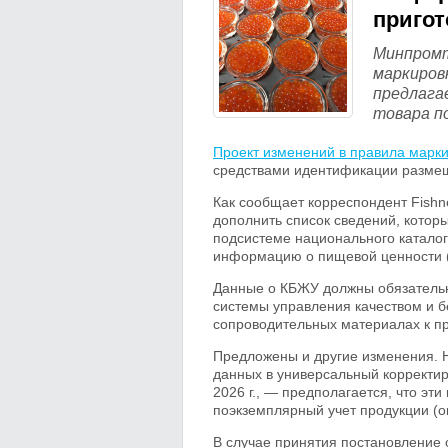
пригот
Минпромт
маркиров
предлага
товара п
Проект изменений в правила марк
средствами идентификации размеще
Как сообщает корреспондент Fishn
дополнить список сведений, которы
подсистеме национального каталог
информацию о пищевой ценности (к
Данные о КБЖУ должны обязательн
системы управления качеством и б
сопроводительных материалах к пр
Предложены и другие изменения. 
данных в универсальный корректир
2026 г., — предполагается, что эт
поэкземплярный учет продукции (о
В случае принятия постановление о