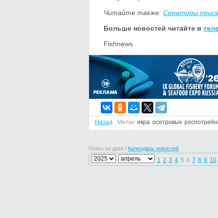
Читайте также:
Сенаторы присм
Больше новостей читайте в
тел
Fishnews
Назад
Метки:
икра
осетровых
роспотребн
Поиск по дате /
Календарь новостей
1
2
3
4
5
6
7
8
9
10