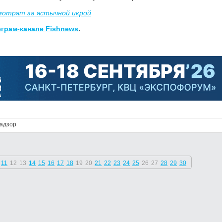
отрят за ястычной икрой
еграм-канале Fishnews
.
адзор
11
12
13
14
15
16
17
18
19
20
21
22
23
24
25
26
27
28
29
30