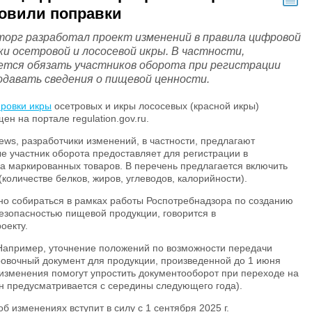
овили поправки
орг разработал проект изменений в правила цифровой
ки осетровой и лососевой икры. В частности,
ется обязать участников оборота при регистрации
одавать сведения о пищевой ценности.
ировки икры
осетровых и икры лососевых (красной икры)
н на портале regulation.gov.ru.
ews, разработчики изменений, в частности, предлагают
е участник оборота предоставляет для регистрации в
а маркированных товаров. В перечень предлагается включить
оличестве белков, жиров, углеводов, калорийности).
о собираться в рамках работы Роспотребнадзора по созданию
езопасностью пищевой продукции, говорится в
оекту.
Например, уточнение положений по возможности передачи
овочный документ для продукции, произведенной до 1 июня
и изменения помогут упростить документооборот при переходе на
н предусматривается с середины следующего года).
б изменениях вступит в силу с 1 сентября 2025 г.