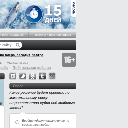
Рыбак Сахалина"
Газета «Рыбак Камчатки»
но вчера, сегодня, завтра
бы
Аквакультура
 рыба
Любительская рыбалка
Опрос
Какое решение будет принято по
максимальному сроку
строительства судов под крабовые
квоты?
Вообще уберут ограничение по
срокам постройки