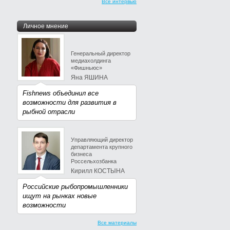
Все интервью
Личное мнение
Генеральный директор
медиахолдинга
«Фишньюс»
Яна ЯШИНА
Fishnews объединил все
возможности для развития в
рыбной отрасли
Управляющий директор
департамента крупного
бизнеса
Россельхозбанка
Кирилл КОСТЫНА
Российские рыбопромышленники
ищут на рынках новые
возможности
Все материалы