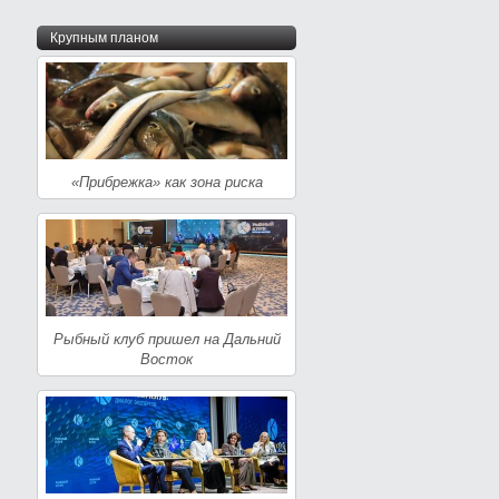
Крупным планом
«Прибрежка» как зона риска
Рыбный клуб пришел на Дальний
Восток