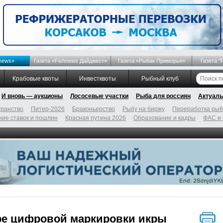
news»
Газета «Fishnews Дайджест»
Газета «Рыбак Приморья»
Газета "
Крабовые квоты
Инвестквоты
Рыбный клуб
И вновь — аукционы
Лососевые участки
Рыба для россиян
Актуаль
ранство
Питер-2026
Браконьерство
Рыбу на биржу
Переработка ры
ие ставок и пошлин
Красная путина 2026
Образование и кадры
ФАС и
ре цифровой маркировки икры