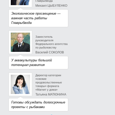
Главрыбвода
Михаил ЦЫБУЛЕНКО
Экологическое просвещение —
важная часть работы
Главрыбвода
Заместитель
руководителя
Федерального агентства
по рыболовству
Василий СОКОЛОВ
У аквакультуры большой
потенциал развития
Директор категории
«свежие
продовольственные
товары» формата
«Магнит у дома»
Татьяна МАТЮНИНА
Готовы обсуждать долгосрочные
проекты с рыбаками