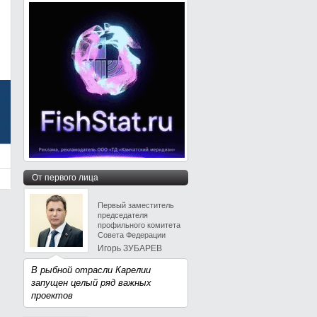
От первого лица
Первый заместитель
председателя
профильного комитета
Совета Федерации
Игорь ЗУБАРЕВ
В рыбной отрасли Карелии
запущен целый ряд важных
проектов