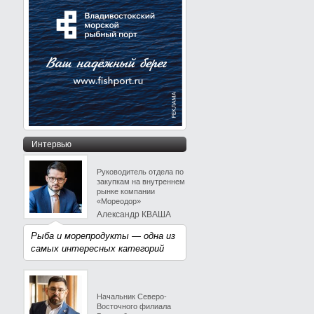
Интервью
Руководитель отдела по
закупкам на внутреннем
рынке компании
«Мореодор»
Александр КВАША
Рыба и морепродукты — одна из
самых интересных категорий
Начальник Северо-
Восточного филиала