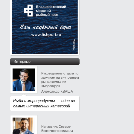
Интервью
Руководитель отдела по
закупкам на внутреннем
рынке компании
«Мореодор»
Александр КВАША
Рыба и морепродукты — одна из
самых интересных категорий
Начальник Северо-
Восточного филиала