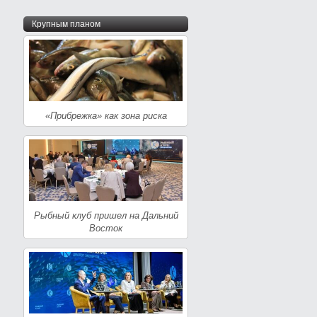
Крупным планом
«Прибрежка» как зона риска
Рыбный клуб пришел на Дальний
Восток