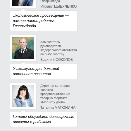
Главрыбвода
Михаил ЦЫБУЛЕНКО
Экологическое просвещение —
важная часть работы
Главрыбвода
Заместитель
руководителя
Федерального агентства
по рыболовству
Василий СОКОЛОВ
У аквакультуры большой
потенциал развития
Директор категории
«свежие
продовольственные
товары» формата
«Магнит у дома»
Татьяна МАТЮНИНА
Готовы обсуждать долгосрочные
проекты с рыбаками