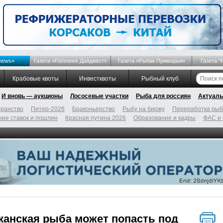
news»
Газета «Fishnews Дайджест»
Газета «Рыбак Приморья»
Газета "
Крабовые квоты
Инвестквоты
Рыбный клуб
И вновь — аукционы
Лососевые участки
Рыба для россиян
Актуаль
ранство
Питер-2026
Браконьерство
Рыбу на биржу
Переработка ры
ие ставок и пошлин
Красная путина 2026
Образование и кадры
ФАС и
анская рыба может попасть под