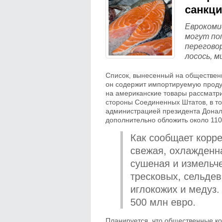
санкц
Еврокоми
могут по
перегово
лосось, м
Список, вынесенный на общественн
он содержит импортируемую проду
на американские товары рассматри
стороны Соединенных Штатов, в то
администрацией президента Донал
дополнительно обложить около 110
Как сообщает корре
свежая, охлажденн
сушеная и измельче
тресковых, сельде
иглокожих и медуз.
500 млн евро.
Планируется, что общественные ко