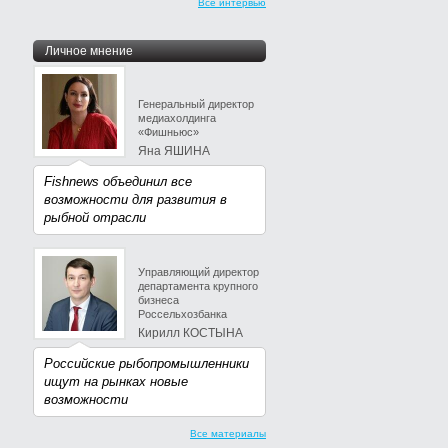
Все интервью
Личное мнение
Генеральный директор
медиахолдинга
«Фишньюс»
Яна ЯШИНА
Fishnews объединил все
возможности для развития в
рыбной отрасли
Управляющий директор
департамента крупного
бизнеса
Россельхозбанка
Кирилл КОСТЫНА
Российские рыбопромышленники
ищут на рынках новые
возможности
Все материалы