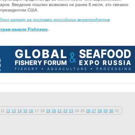
варов. Введение пошлин возможно не ранее 8 июля, это связано
й президентом США.
длил запрет на поставки российских морепродуктов
еграм-канале Fishnews
.
11
12
13
14
15
16
17
18
19
20
21
22
23
24
25
26
27
28
29
30
31