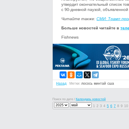
утвердит окончательный список то
с 90-дневной паузой, объявленно
Читайте также:
СМИ: Трамп про
Больше новостей читайте в
тел
Fishnews
Назад
Метки:
лосось
минтай
сша
Поиск по дате /
Календарь новостей
1
2
3
4
5
6
7
8
9
10