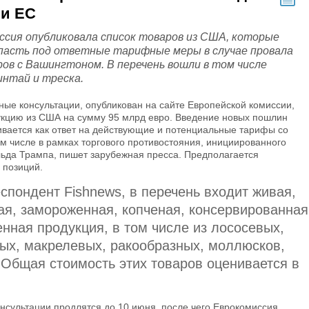
ии ЕС
ссия опубликовала список товаров из США, которые
пасть под ответные тарифные меры в случае провала
ров с Вашингтоном. В перечень вошли в том числе
интай и треска.
ые консультации, опубликован на сайте Европейской комиссии,
кцию из США на сумму 95 млрд евро. Введение новых пошлин
вается как ответ на действующие и потенциальные тарифы со
м числе в рамках торгового противостояния, инициированного
ьда Трампа, пишет зарубежная пресса. Предполагается
 позиций.
спондент Fishnews, в перечень входит живая,
ая, замороженная, копченая, консервированная
нная продукция, в том числе из лососевых,
вых, макрелевых, ракообразных, моллюсков,
 Общая стоимость этих товаров оценивается в
нсультации продлятся до 10 июня, после чего Еврокомиссия