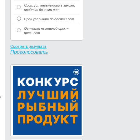
Срок, установленный в законе,
продлят до семи лет
Срок увеличат до десяти лет
Оставят нынешний срок –
пять лет
Смотреть результат
Проголосовать
,