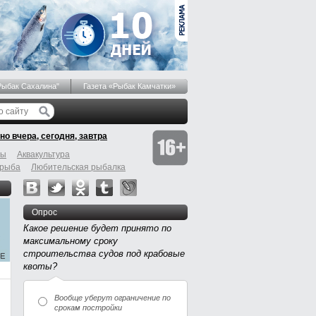
Рыбак Сахалина"
Газета «Рыбак Камчатки»
но вчера, сегодня, завтра
бы
Аквакультура
 рыба
Любительская рыбалка
Опрос
Какое решение будет принято по
максимальному сроку
строительства судов под крабовые
квоты?
Вообще уберут ограничение по
срокам постройки