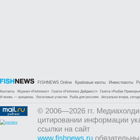
FISHNEWS Online
Крабовые квоты
Инвестквоты
Р
Контакты
Журнал «Fishnews»
Газета «Fishnews Дайджест»
Газета «Рыбак Приморь
И вновь — аукционы
Лососевые участки
Рыба для россиян
Актуально вчера, сегодн
© 2006—2026 гг. Медиахолди
цитировании информации ук
ссылки на сайт
www.fishnews.ru
обязательны