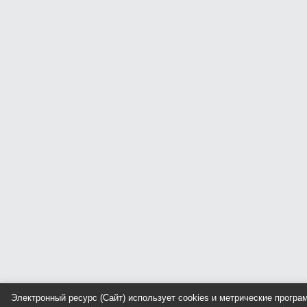
Электронный ресурс (Сайт) использует cookies и метрические прогр