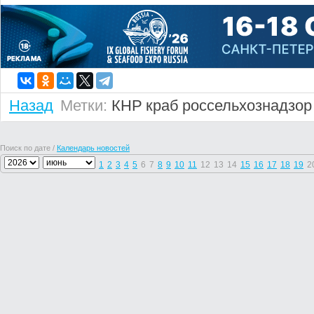
Назад
Метки:
КНР
краб
россельхознадзор
Поиск по дате /
Календарь новостей
1
2
3
4
5
6
7
8
9
10
11
12
13
14
15
16
17
18
19
2