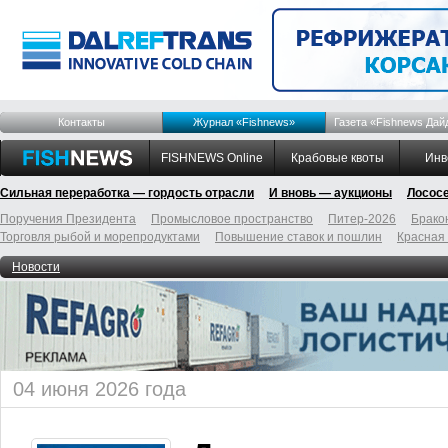
Контакты
Журнал «Fishnews»
Газета «Fishnews Дай
FISHNEWS Online
Крабовые квоты
Инв
Сильная переработка — гордость отрасли
И вновь — аукционы
Лосос
Поручения Президента
Промысловое пространство
Питер-2026
Брако
Торговля рыбой и морепродуктами
Повышение ставок и пошлин
Красная
Новости
04 июня 2026 года