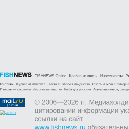
FISHNEWS Online
Крабовые квоты
Инвестквоты
Р
Контакты
Журнал «Fishnews»
Газета «Fishnews Дайджест»
Газета «Рыбак Приморь
И вновь — аукционы
Лососевые участки
Рыба для россиян
Актуально вчера, сегодн
© 2006—2026 гг. Медиахолди
цитировании информации ук
ссылки на сайт
www.fishnews.ru
обязательны