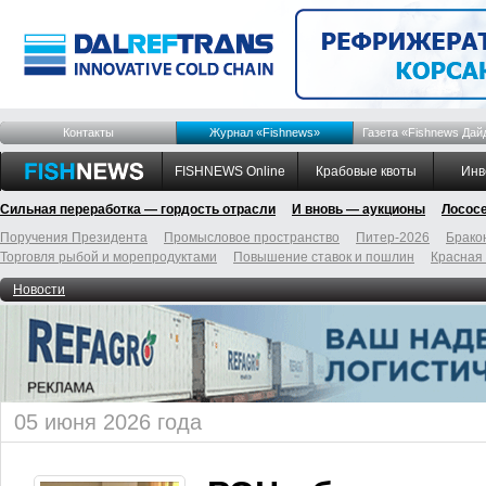
Контакты
Журнал «Fishnews»
Газета «Fishnews Дай
FISHNEWS Online
Крабовые квоты
Инв
Сильная переработка — гордость отрасли
И вновь — аукционы
Лосос
Поручения Президента
Промысловое пространство
Питер-2026
Брако
Торговля рыбой и морепродуктами
Повышение ставок и пошлин
Красная
Новости
05 июня 2026 года