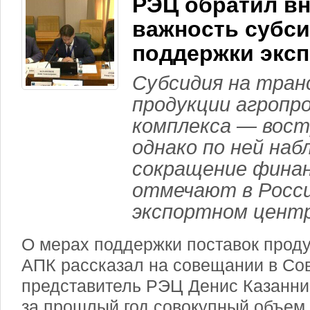
РЭЦ обратил в
важность субси
поддержки экс
Субсидия на тран
продукции агроп
комплекса — вост
однако по ней на
сокращение финан
отмечают в Росс
экспортном центр
О мерах поддержки поставок проду
АПК рассказал на совещании в Со
представитель РЭЦ Денис Казанник
за прошлый год совокупный объем