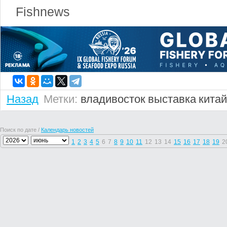
Fishnews
Назад
Метки:
владивосток
выставка
китай
Поиск по дате /
Календарь новостей
1
2
3
4
5
6
7
8
9
10
11
12
13
14
15
16
17
18
19
2