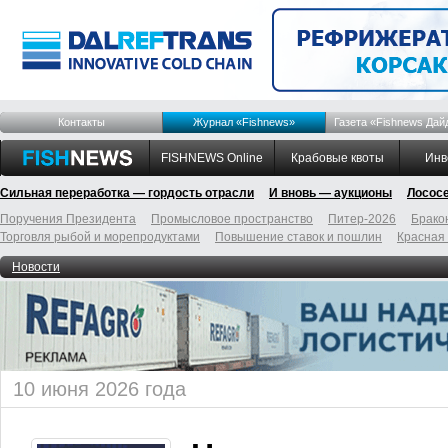
Контакты
Журнал «Fishnews»
Газета «Fishnews Дай
FISHNEWS Online
Крабовые квоты
Инв
Сильная переработка — гордость отрасли
И вновь — аукционы
Лосос
Поручения Президента
Промысловое пространство
Питер-2026
Брако
Торговля рыбой и морепродуктами
Повышение ставок и пошлин
Красная
Новости
10 июня 2026 года