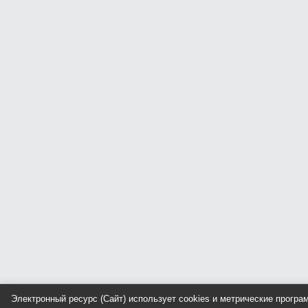
Электронный ресурс (Сайт) использует cookies и метрические прогр