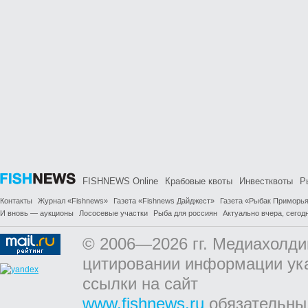
FISHNEWS Online
Крабовые квоты
Инвестквоты
Р
Контакты
Журнал «Fishnews»
Газета «Fishnews Дайджест»
Газета «Рыбак Приморь
И вновь — аукционы
Лососевые участки
Рыба для россиян
Актуально вчера, сегодн
© 2006—2026 гг. Медиахолди
цитировании информации ук
ссылки на сайт
www.fishnews.ru
обязательны