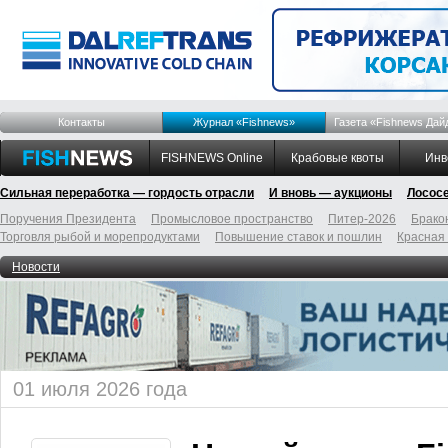
Контакты
Журнал «Fishnews»
Газета «Fishnews Дай
FISHNEWS Online
Крабовые квоты
Инв
Сильная переработка — гордость отрасли
И вновь — аукционы
Лосос
Поручения Президента
Промысловое пространство
Питер-2026
Брако
Торговля рыбой и морепродуктами
Повышение ставок и пошлин
Красная
Новости
01 июля 2026 года