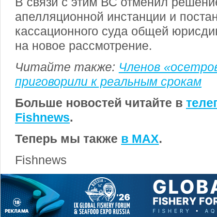
В связи с этим ВС отменил решени
апелляционной инстанции и поста
кассационного суда общей юрисди
на новое рассмотрение.
Читайте также:
Членов «осетро
приговорили к реальным срокам
Больше новостей читайте в
теле
Fishnews
.
Теперь мы также
в MAX
.
Fishnews