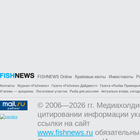
FISHNEWS Online
Крабовые квоты
Инвестквоты
Р
Контакты
Журнал «Fishnews»
Газета «Fishnews Дайджест»
Газета «Рыбак Приморь
И вновь — аукционы
Лососевые участки
Рыба для россиян
Актуально вчера, сегодн
© 2006—2026 гг. Медиахолди
цитировании информации ук
ссылки на сайт
www.fishnews.ru
обязательны