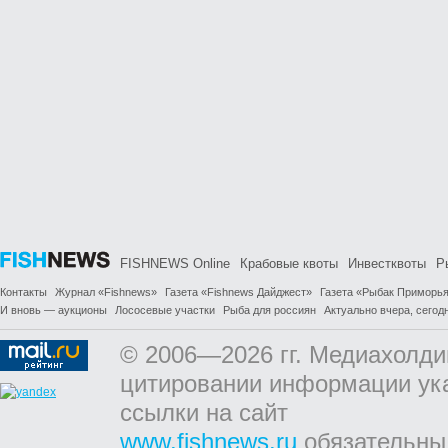
FISHNEWS Online
Крабовые квоты
Инвестквоты
Р
Контакты
Журнал «Fishnews»
Газета «Fishnews Дайджест»
Газета «Рыбак Приморь
И вновь — аукционы
Лососевые участки
Рыба для россиян
Актуально вчера, сегодн
© 2006—2026 гг. Медиахолди
цитировании информации ук
ссылки на сайт
www.fishnews.ru
обязательны