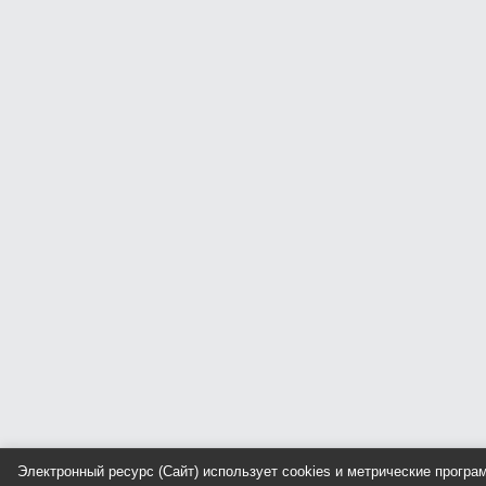
Электронный ресурс (Сайт) использует cookies и метрические прогр