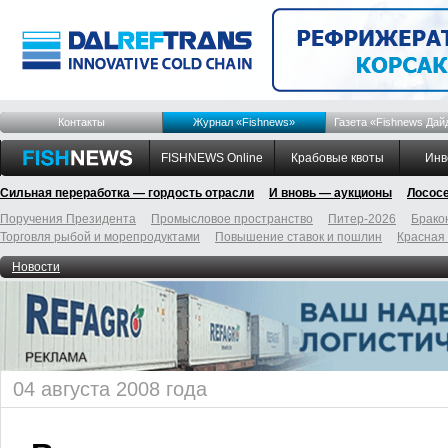
Контакты
Журнал «Fishnews»
Газета «Fishnews Дай
FISHNEWS Online
Крабовые квоты
Инв
Сильная переработка — гордость отрасли
И вновь — аукционы
Лосос
Поручения Президента
Промысловое пространство
Питер-2026
Брако
Торговля рыбой и морепродуктами
Повышение ставок и пошлин
Красная
Новости
04 августа 2008 года