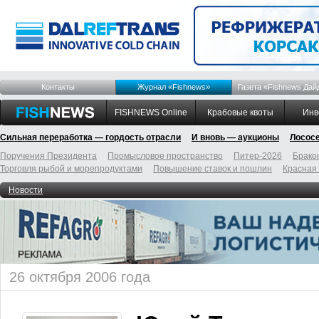
Контакты
Журнал «Fishnews»
Газета «Fishnews Дай
FISHNEWS Online
Крабовые квоты
Инв
Сильная переработка — гордость отрасли
И вновь — аукционы
Лосос
Поручения Президента
Промысловое пространство
Питер-2026
Брако
Торговля рыбой и морепродуктами
Повышение ставок и пошлин
Красная
Новости
26 октября 2006 года