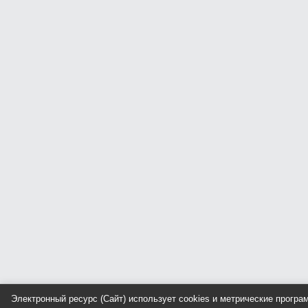
Электронный ресурс (Сайт) использует cookies и метрические прогр