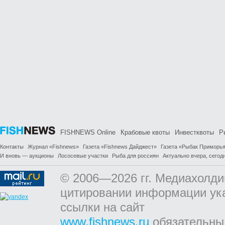
FISHNEWS Online
Крабовые квоты
Инвестквоты
Р
Контакты
Журнал «Fishnews»
Газета «Fishnews Дайджест»
Газета «Рыбак Приморь
И вновь — аукционы
Лососевые участки
Рыба для россиян
Актуально вчера, сегодн
© 2006—2026 гг. Медиахолди
цитировании информации ук
ссылки на сайт
www.fishnews.ru
обязательны