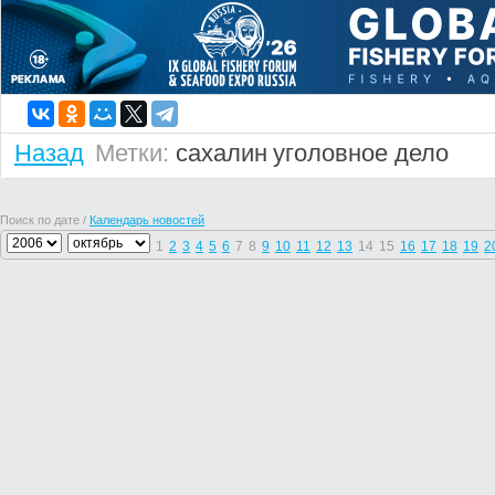
Назад
Метки:
сахалин
уголовное дело
Поиск по дате /
Календарь новостей
1
2
3
4
5
6
7
8
9
10
11
12
13
14
15
16
17
18
19
2