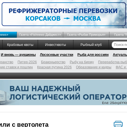
news»
Газета «Fishnews Дайджест»
Газета «Рыбак Приморья»
Газета "
Крабовые квоты
Инвестквоты
Рыбный клуб
И вновь — аукционы
Лососевые участки
Рыба для россиян
Актуаль
ранство
Питер-2026
Браконьерство
Рыбу на биржу
Переработка ры
ие ставок и пошлин
Красная путина 2026
Образование и кадры
ФАС и
ли с вертолета