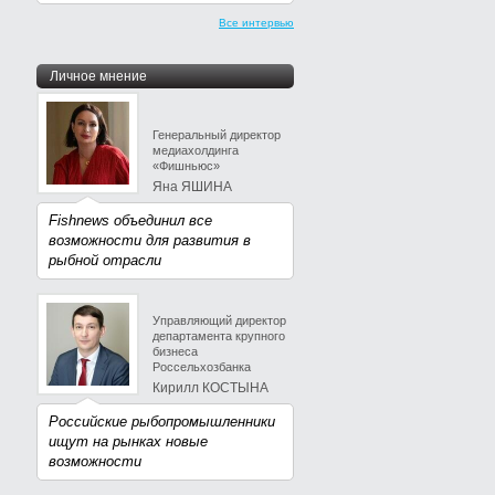
Все интервью
Личное мнение
Генеральный директор
медиахолдинга
«Фишньюс»
Яна ЯШИНА
Fishnews объединил все
возможности для развития в
рыбной отрасли
Управляющий директор
департамента крупного
бизнеса
Россельхозбанка
Кирилл КОСТЫНА
Российские рыбопромышленники
ищут на рынках новые
возможности