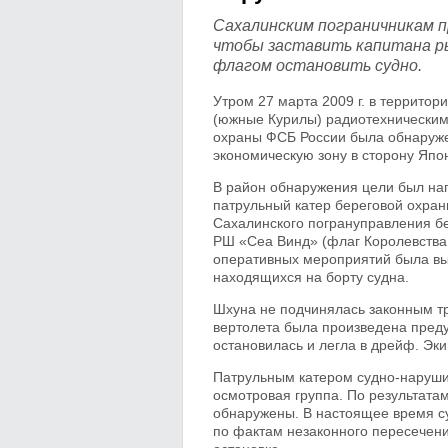
Сахалинским пограничникам п
чтобы заставить капитана р
флагом остановить судно.
Утром 27 марта 2009 г. в террито
(южные Курилы) радиотехническим
охраны ФСБ России была обнаруже
экономическую зону в сторону Япо
В район обнаружения цели был нап
патрульный катер береговой охран
Сахалинского погрануправления б
РШ «Сеа Винд» (флаг Королевства 
оперативных мероприятий была вы
находящихся на борту судна.
Шхуна не подчинялась законным тр
вертолета была произведена пред
остановилась и легла в дрейф. Эки
Патрульным катером судно-нарушит
осмотровая группа. По результата
обнаружены. В настоящее время с
по фактам незаконного пересечен