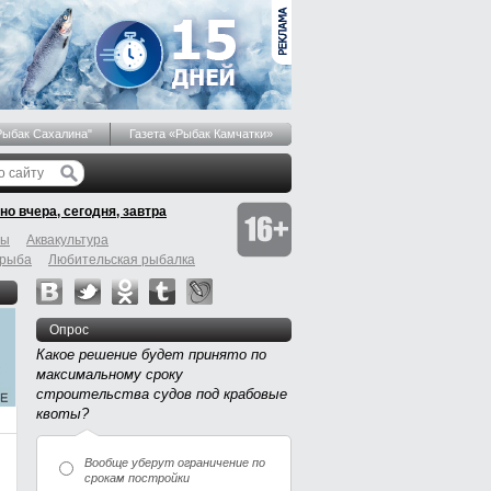
Рыбак Сахалина"
Газета «Рыбак Камчатки»
но вчера, сегодня, завтра
бы
Аквакультура
 рыба
Любительская рыбалка
Опрос
Какое решение будет принято по
максимальному сроку
строительства судов под крабовые
квоты?
Вообще уберут ограничение по
срокам постройки