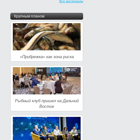
Все материалы
Крупным планом
«Прибрежка» как зона риска
Рыбный клуб пришел на Дальний
Восток