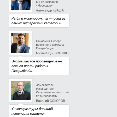
рынке компании
«Мореодор»
Александр КВАША
Рыба и морепродукты — одна из
самых интересных категорий
Начальник Северо-
Восточного филиала
Главрыбвода
Михаил ЦЫБУЛЕНКО
Экологическое просвещение —
важная часть работы
Главрыбвода
Заместитель
руководителя
Федерального агентства
по рыболовству
Василий СОКОЛОВ
У аквакультуры большой
потенциал развития