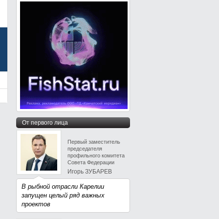
От первого лица
Первый заместитель
председателя
профильного комитета
Совета Федерации
Игорь ЗУБАРЕВ
В рыбной отрасли Карелии
запущен целый ряд важных
проектов