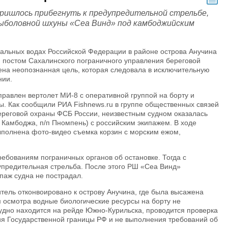
ришлось прибегнуть к предупредительной стрельбе,
ыболовной шхуны «Сеа Винд» под камбоджийским
риальных водах Российской Федерации в районе острова Анучина
 постом Сахалинского пограничного управления береговой
на неопознанная цель, которая следовала в исключительную
нии.
равлен вертолет МИ-8 с оперативной группой на борту и
ы. Как сообщили РИА Fishnews.ru в группе общественных связей
ереговой охраны ФСБ России, неизвестным судном оказалась
Камбоджа, п/п Пномпень) с российским экипажем. В ходе
полнена фото-видео съемка корзин с морским ежом,
ебованиям пограничных органов об остановке. Тогда с
упредительная стрельба. После этого РШ «Сеа Винд»
паж судна не пострадал.
ель отконвоировано к острову Анучина, где была высажена
м осмотра водные биологические ресурсы на борту не
удно находится на рейде Южно-Курильска, проводится проверка
ия Государственной границы РФ и не выполнения требований об