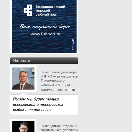
Интервью
Заместитель директора
ВНИРО — руководитель
Тихоокеанского
филиала института
Алексей БАЙТАЛЮК
Потом мы будем только
вспоминать о тропических
рыбах в наших водах
Руководитель отдела по
закупкам на внутреннем