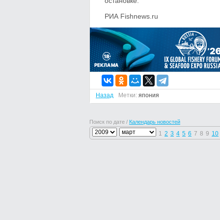
остановке.
РИА Fishnews.ru
Назад
Метки:
япония
Поиск по дате /
Календарь новостей
1
2
3
4
5
6
7
8
9
10