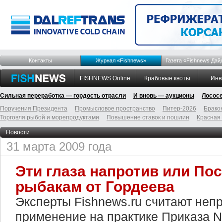
Контакты
Журнал «Fishnews»
Газета «Fishnews Дай
FISHNEWS Online
Крабовые квоты
Инв
Сильная переработка — гордость отрасли
И вновь — аукционы
Лосос
Поручения Президента
Промысловое пространство
Питер-2026
Брако
Торговля рыбой и морепродуктами
Повышение ставок и пошлин
Красная
Новости
31 марта 2009 года
Эти глаза напротив или По
рыбакам от Гордеева
Эксперты Fishnews.ru считают не
применение на практике Приказа 