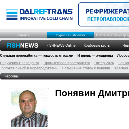
Контакты
Журнал «Fishnews»
Газета «Fishnews Дай
FISHNEWS Online
Крабовые квоты
Инв
Сильная переработка — гордость отрасли
И вновь — аукционы
Лосос
Поручения Президента
Промысловое пространство
Питер-2026
Брако
Торговля рыбой и морепродуктами
Повышение ставок и пошлин
Красная
Персоны
Понявин Дмитр