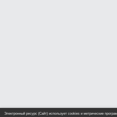
Электронный ресурс (Сайт) использует cookies и метрические прогр