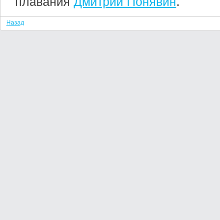
плавания
Дмитрий Понявин
.
Назад