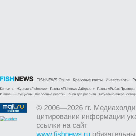
FISHNEWS Online
Крабовые квоты
Инвестквоты
Р
Контакты
Журнал «Fishnews»
Газета «Fishnews Дайджест»
Газета «Рыбак Приморь
И вновь — аукционы
Лососевые участки
Рыба для россиян
Актуально вчера, сегодн
© 2006—2026 гг. Медиахолди
цитировании информации ук
ссылки на сайт
www.fishnews.ru
обязательны