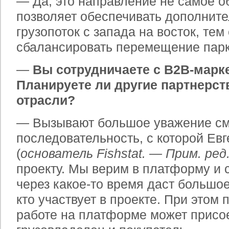
— Да, это направление не самое о
позволяет обеспечивать дополнит
грузопоток с запада на восток, те
сбалансировать перемещение парк
—
Вы сотрудничаете с
B
2
B
-марк
Планируете ли другие партнерст
отрасли?
— Вызывают большое уважение см
последовательность, с которой Ев
(
основатель
Fishstat
. — Прим. ред
проекту. Мы верим в платформу и с
через какое-то время даст большо
кто участвует в проекте. При этом 
работе на платформе может присо