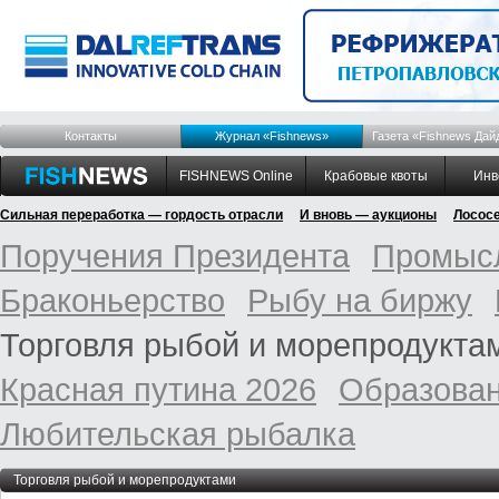
Контакты
Журнал «Fishnews»
Газета «Fishnews Дай
FISHNEWS Online
Крабовые квоты
Инв
Сильная переработка — гордость отрасли
И вновь — аукционы
Лосос
Поручения Президента
Промысл
Браконьерство
Рыбу на биржу
Торговля рыбой и морепродукта
Красная путина 2026
Образован
Любительская рыбалка
Торговля рыбой и морепродуктами