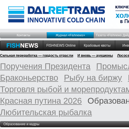
Контакты
Журнал «Fishnews»
Газета «Fishnews Дай
FISHNEWS Online
Крабовые квоты
Инв
Сильная переработка — гордость отрасли
И вновь — аукционы
Лосос
Поручения Президента
Промысл
Браконьерство
Рыбу на биржу
Торговля рыбой и морепродукта
Красная путина 2026
Образован
Любительская рыбалка
Образование и кадры