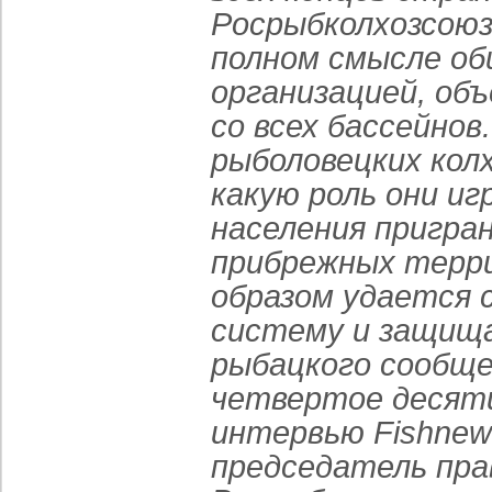
Росрыбколхозсоюз
полном смысле об
организацией, об
со всех бассейнов
рыболовецких колх
какую роль они иг
населения пригра
прибрежных терри
образом удается 
систему и защищ
рыбацкого сообщ
четвертое десят
интервью Fishnew
председатель пра