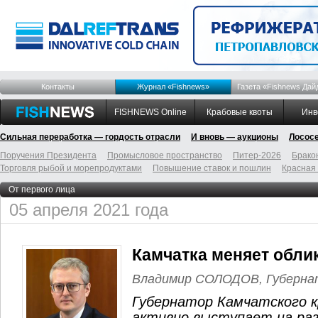
Контакты
Журнал «Fishnews»
Газета «Fishnews Дай
FISHNEWS Online
Крабовые квоты
Инв
Сильная переработка — гордость отрасли
И вновь — аукционы
Лосос
Поручения Президента
Промысловое пространство
Питер-2026
Брако
Торговля рыбой и морепродуктами
Повышение ставок и пошлин
Красная
От первого лица
05 апреля 2021 года
Камчатка меняет обли
Владимир СОЛОДОВ, Губерна
Губернатор Камчатского 
активно выступает на раз