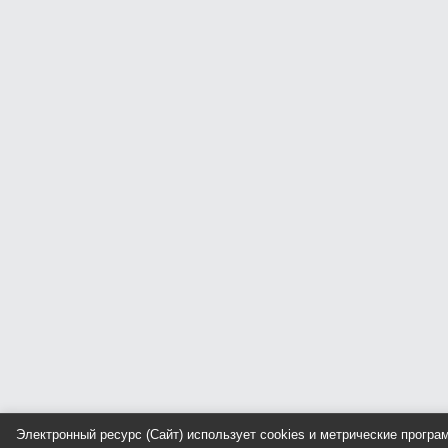
Электронный ресурс (Сайт) использует cookies и метрические прогр