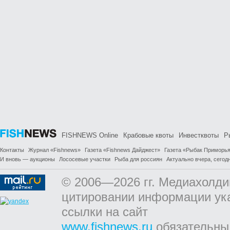
FISHNEWS Online
Крабовые квоты
Инвестквоты
Р
Контакты
Журнал «Fishnews»
Газета «Fishnews Дайджест»
Газета «Рыбак Приморь
И вновь — аукционы
Лососевые участки
Рыба для россиян
Актуально вчера, сегодн
© 2006—2026 гг. Медиахолди
цитировании информации ук
ссылки на сайт
www.fishnews.ru
обязательны