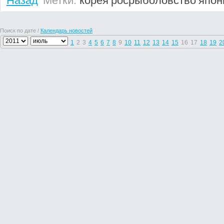
Назад
Метки:
корея
росрыболовство
япон
Поиск по дате /
Календарь новостей
1
2
3
4
5
6
7
8
9
10
11
12
13
14
15
16
17
18
19
2