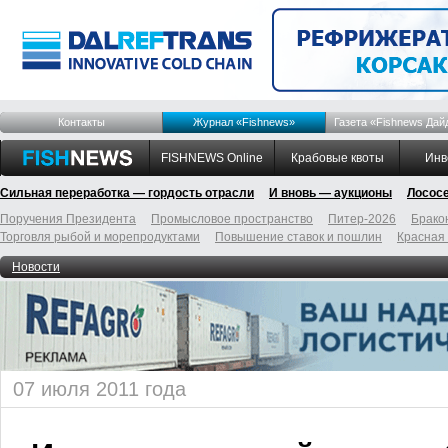
Контакты
Журнал «Fishnews»
Газета «Fishnews Дай
FISHNEWS Online
Крабовые квоты
Инв
Сильная переработка — гордость отрасли
И вновь — аукционы
Лосос
Поручения Президента
Промысловое пространство
Питер-2026
Брако
Торговля рыбой и морепродуктами
Повышение ставок и пошлин
Красная
Новости
07 июля 2011 года