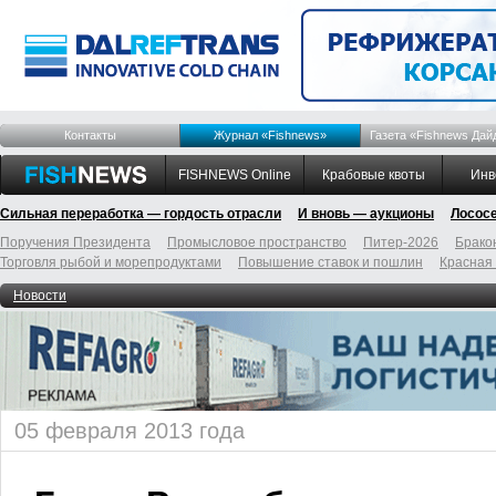
Контакты
Журнал «Fishnews»
Газета «Fishnews Дай
FISHNEWS Online
Крабовые квоты
Инв
Сильная переработка — гордость отрасли
И вновь — аукционы
Лосос
Поручения Президента
Промысловое пространство
Питер-2026
Брако
Торговля рыбой и морепродуктами
Повышение ставок и пошлин
Красная
Новости
05 февраля 2013 года