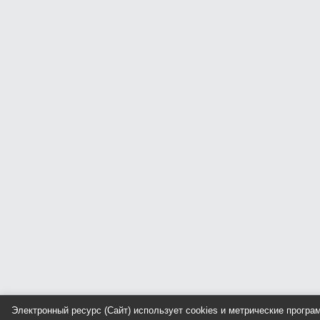
Электронный ресурс (Сайт) использует cookies и метрические прогр