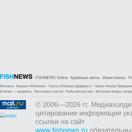
FISHNEWS Online
Крабовые квоты
Инвестквоты
Р
Контакты
Журнал «Fishnews»
Газета «Fishnews Дайджест»
Газета «Рыбак Приморь
И вновь — аукционы
Лососевые участки
Рыба для россиян
Актуально вчера, сегодн
© 2006—2026 гг. Медиахолди
цитировании информации ук
ссылки на сайт
www.fishnews.ru
обязательны