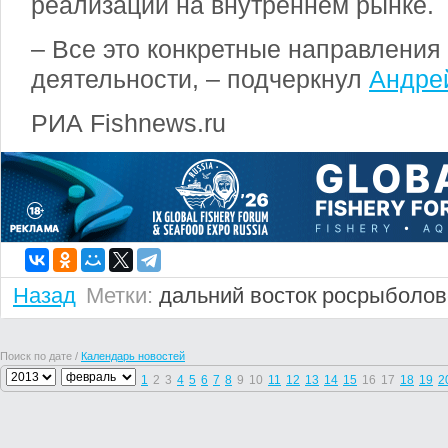
реализации на внутреннем рынке.
– Все это конкретные направления
деятельности, – подчеркнул
Андре
РИА Fishnews.ru
Назад
Метки:
дальний восток
росрыболов
Поиск по дате /
Календарь новостей
1
2
3
4
5
6
7
8
9
10
11
12
13
14
15
16
17
18
19
2