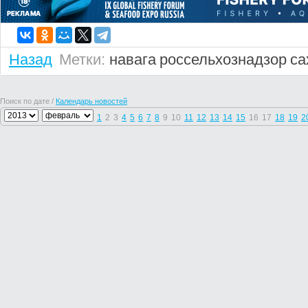
Назад
Метки:
навага
россельхознадзор
са
Поиск по дате /
Календарь новостей
1
2
3
4
5
6
7
8
9
10
11
12
13
14
15
16
17
18
19
2