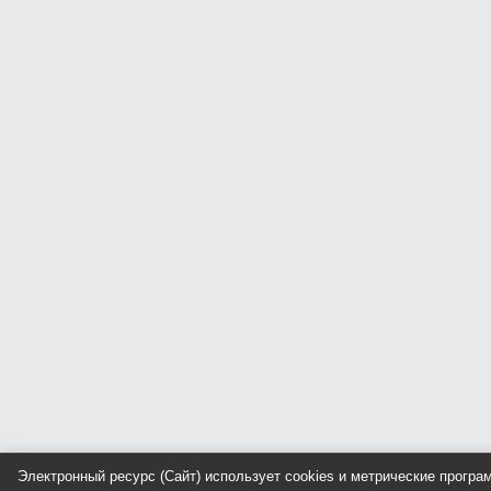
Электронный ресурс (Сайт) использует cookies и метрические прогр