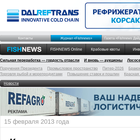
Контакты
Журнал «Fishnews»
Газета «Fishnews Дай
FISHNEWS Online
Крабовые квоты
Инв
Сильная переработка — гордость отрасли
И вновь — аукционы
Лосос
Поручения Президента
Промысловое пространство
Питер-2026
Брако
Торговля рыбой и морепродуктами
Повышение ставок и пошлин
Красная
Новости
15 февраля 2013 года