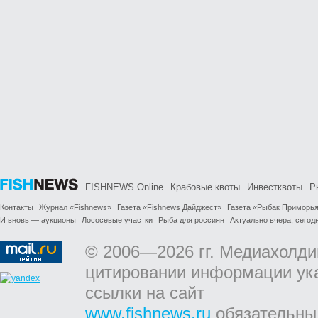
FISHNEWS Online
Крабовые квоты
Инвестквоты
Р
Контакты
Журнал «Fishnews»
Газета «Fishnews Дайджест»
Газета «Рыбак Приморь
И вновь — аукционы
Лососевые участки
Рыба для россиян
Актуально вчера, сегодн
© 2006—2026 гг. Медиахолди
цитировании информации ук
ссылки на сайт
www.fishnews.ru
обязательны