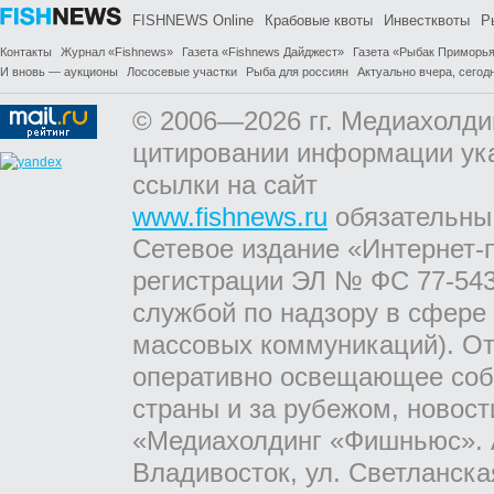
FISHNEWS Online
Крабовые квоты
Инвестквоты
Р
Контакты
Журнал «Fishnews»
Газета «Fishnews Дайджест»
Газета «Рыбак Приморь
И вновь — аукционы
Лососевые участки
Рыба для россиян
Актуально вчера, сегодн
© 2006—2026 гг. Медиахолди
цитировании информации ук
ссылки на сайт
www.fishnews.ru
обязательны
Сетевое издание «Интернет-
регистрации ЭЛ № ФС 77-543
службой по надзору в сфере
массовых коммуникаций). От
оперативно освещающее соб
страны и за рубежом, новос
«Медиахолдинг «Фишньюс». А
Владивосток, ул. Светланска