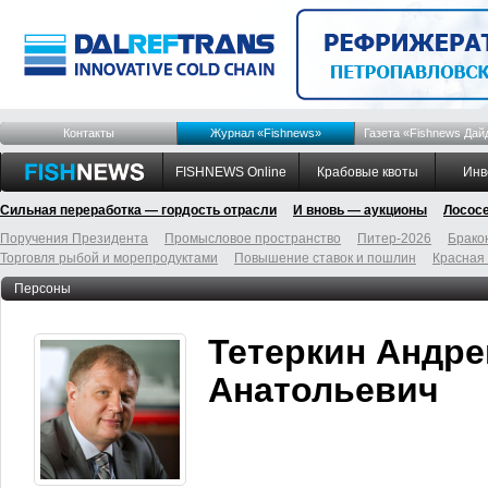
Контакты
Журнал «Fishnews»
Газета «Fishnews Дай
FISHNEWS Online
Крабовые квоты
Инв
Сильная переработка — гордость отрасли
И вновь — аукционы
Лосос
Поручения Президента
Промысловое пространство
Питер-2026
Брако
Торговля рыбой и морепродуктами
Повышение ставок и пошлин
Красная
Персоны
Тетеркин Андре
Анатольевич