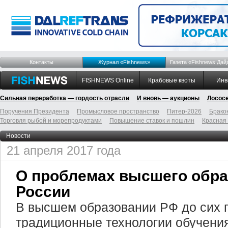
Контакты
Журнал «Fishnews»
Газета «Fishnews Дай
FISHNEWS Online
Крабовые квоты
Инв
Сильная переработка — гордость отрасли
И вновь — аукционы
Лосос
Поручения Президента
Промысловое пространство
Питер-2026
Брако
Торговля рыбой и морепродуктами
Повышение ставок и пошлин
Красная
Новости
21 апреля 2017 года
О проблемах высшего обра
России
В высшем образовании РФ до сих 
традиционные технологии обучени