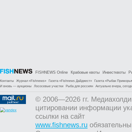
FISHNEWS Online
Крабовые квоты
Инвестквоты
Р
Контакты
Журнал «Fishnews»
Газета «Fishnews Дайджест»
Газета «Рыбак Приморь
И вновь — аукционы
Лососевые участки
Рыба для россиян
Актуально вчера, сегодн
© 2006—2026 гг. Медиахолди
цитировании информации ук
ссылки на сайт
www.fishnews.ru
обязательны