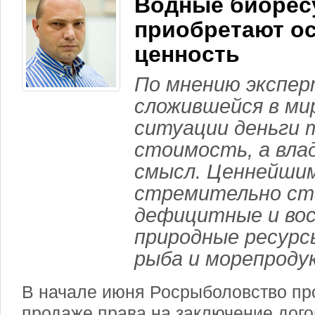
Водные биорес
приобретают о
ценность
По мнению экспер
сложившейся в ми
ситуации деньги
стоимость, а вла
смысл. Ценнейшим
стремительно ст
дефицитные и во
природные ресурс
рыба и морепроду
В начале июня Росрыболовство пр
продаже права на заключение дого