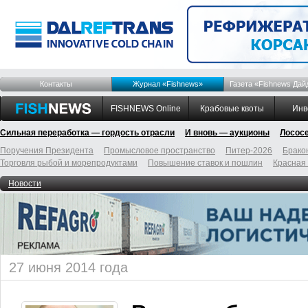
Контакты
Журнал «Fishnews»
Газета «Fishnews Дай
FISHNEWS Online
Крабовые квоты
Инв
Сильная переработка — гордость отрасли
И вновь — аукционы
Лосос
Поручения Президента
Промысловое пространство
Питер-2026
Брако
Торговля рыбой и морепродуктами
Повышение ставок и пошлин
Красная
Новости
27 июня 2014 года