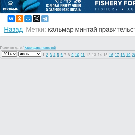
Назад
Метки:
кальмар
минтай
правительс
Поиск по дате /
Календарь новостей
1
2
3
4
5
6
7
8
9
10
11
12
13
14
15
16
17
18
19
2