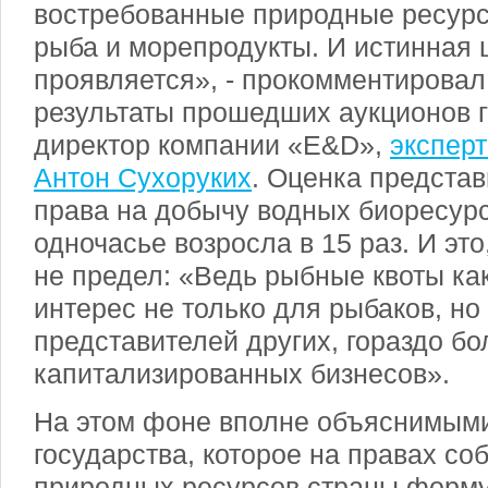
востребованные природные ресурс
рыба и морепродукты. И истинная ц
проявляется», - прокомментирова
результаты прошедших аукционов 
директор компании «E&D»,
экспер
Антон Сухоруких
. Оценка предста
права на добычу водных биоресурс
одночасье возросла в 15 раз. И это
не предел: «Ведь рыбные квоты ка
интерес не только для рыбаков, но
представителей других, гораздо бо
капитализированных бизнесов».
На этом фоне вполне объяснимыми
государства, которое на правах со
природных ресурсов страны форму