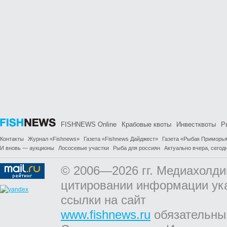
FISHNEWS Online
Крабовые квоты
Инвестквоты
Р
Контакты
Журнал «Fishnews»
Газета «Fishnews Дайджест»
Газета «Рыбак Приморь
И вновь — аукционы
Лососевые участки
Рыба для россиян
Актуально вчера, сегодн
© 2006—2026 гг. Медиахолди
цитировании информации ук
ссылки на сайт
www.fishnews.ru
обязательны