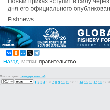
Новый приказ вступит в силу через
дня его официального опубликован
Fishnews
Назад
Метки:
правительство
Поиск по дате /
Календарь новостей
1
2
3
4
5
6
7
8
9
10
11
12
13
14
15
16
17
18
19
2