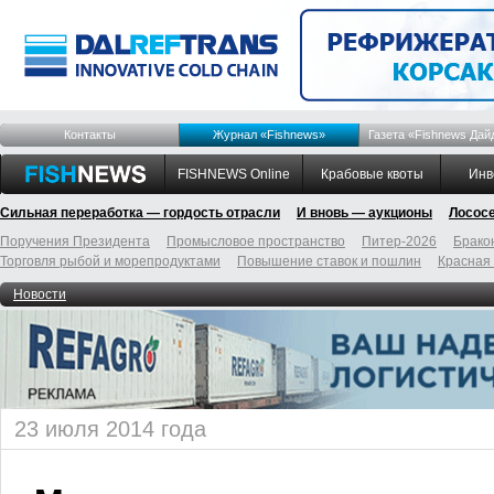
Контакты
Журнал «Fishnews»
Газета «Fishnews Дай
FISHNEWS Online
Крабовые квоты
Инв
Сильная переработка — гордость отрасли
И вновь — аукционы
Лосос
Поручения Президента
Промысловое пространство
Питер-2026
Брако
Торговля рыбой и морепродуктами
Повышение ставок и пошлин
Красная
Новости
23 июля 2014 года