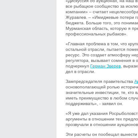
«Дискуссия об аукционах, на наш в
все рыбацкое сообщество за искл
компании» – считает нецелесообр
Журавлев. – «Имиджевые потери г
бюджета. Больше того, это понимае
Мурманская область, которую я пр
профессиональных рыбаков».
«Главная проблема в том, что кр
остальной отрасли, пытается поме
ресурс. Это создает атмосферу не
регулятора, вызывает сомнения в 
подчеркнул
Герман Зверев
, вырази
дел в отрасли.
Зампредседателя правительства
А
основополагающей ролью историчес
значительные инвестиции, те, кто
иметь преимущество в любом случа
поддерживать», - заявил он.
«Я уже дал указания Росрыболовст
аргументы в отношении тех предло
прозвучали в отношении аукционов
Эти расчеты он пообещал вынести 