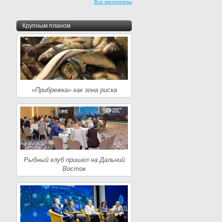
Все материалы
Крупным планом
«Прибрежка» как зона риска
Рыбный клуб пришел на Дальний
Восток