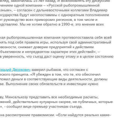
згляд, закончилась 15 лет назад. И возобновлять эту дискуссию
ючением одной компании – «Русской рыбопромышленной
азным», – согласен с дальневосточными коллегами Владимир
осударства будут несопоставимы с однократным пополнением
т руководство всех приморских регионов, в том числе и
едставляю. Мы не хотим обратно в 1990-е, это мнение всех
упная рыбопромышленная компания противопоставила себя всей
нять под себя правила игры, используя свой административный
рвозности, снижает доверие предприятий к действиям
объективном и непредвзятом характере этих действий», –
в уверенность, что съезд даст оценку этому и в целом состоянию
ркадий Дворкович
заверил рыбаков, что согласен с
кого принципа. «Я убежден в том, что те, кто обеспечил
 вложил деньги в соответствующие виды деятельности, должны
е. Выполнение своих обязательств и инвестиции нужно
ву, Минсельхозу представить все необходимые расчеты,
жений, действительно кулуарных скорее, не публичных, которые
», - сообщил вице-премьер участникам съезда.
на рассмотрение правкомисии. «Если найдутся реально какие-