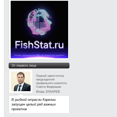
От первого лица
Первый заместитель
председателя
профильного комитета
Совета Федерации
Игорь ЗУБАРЕВ
В рыбной отрасли Карелии
запущен целый ряд важных
проектов