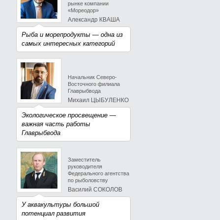
рынке компании
«Мореодор»
Александр КВАША
Рыба и морепродукты — одна из
самых интересных категорий
Начальник Северо-
Восточного филиала
Главрыбвода
Михаил ЦЫБУЛЕНКО
Экологическое просвещение —
важная часть работы
Главрыбвода
Заместитель
руководителя
Федерального агентства
по рыболовству
Василий СОКОЛОВ
У аквакультуры большой
потенциал развития