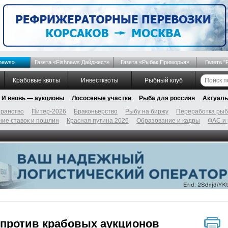
news»
Газета «Fishnews Дайджест»
Газета «Рыбак Приморья»
Газета "
Крабовые квоты
Инвестквоты
Рыбный клуб
И вновь — аукционы
Лососевые участки
Рыба для россиян
Актуаль
ранство
Питер-2026
Браконьерство
Рыбу на биржу
Переработка ры
ие ставок и пошлин
Красная путина 2026
Образование и кадры
ФАС и
 против крабовых аукционов