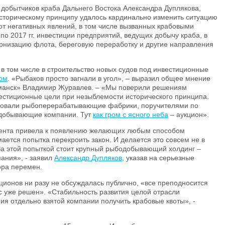
добытчиков краба Дальнего Востока Александра Дуплякова,
 историческому принципу удалось кардинально изменить ситуацию
 от негативных явлений, в том числе вызванных крабовыми
по 2017 гг. инвестиции предприятий, ведущих добычу краба, в
рнизацию флота, береговую переработку и другие направления
в том числе в строительство новых судов под инвестиционные
ом
. «Рыбаков просто загнали в угол», – выразил общее мнение
манск» Владимир Журавлев. – «Мы поверили решениям
естиционные цели при незыблемости исторического принципа.
ировали рыбоперерабатывающие фабрики, поручителями по
одобывающие компании. Тут
как гром с ясного неба
– аукцион».
мента привела к появлению желающих любым способом
ается попытка перекроить закон. И делается это совсем не в
 За этой попыткой стоит крупный рыбодобывающий холдинг –
ания», - заявил
Александр Дупляков
, указав на серьезные
ора перемен.
кционов ни разу не обсуждалась публично, «все преподносится
рос уже решен». «Стабильность развития целой отрасли
ия отдельно взятой компании получить крабовые квоты», -