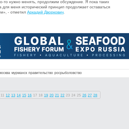
то-то нужно менять, продолжим обсуждение. Я пока таких
ка для меня исторический принцип продолжает оставаться
», - отметил
Аркадий Дворкович
.
москва
мурманск
правительство
росрыболовство
11
12
13
14
15
16
17
18
19
20
21
22
23
24
25
26
27
28