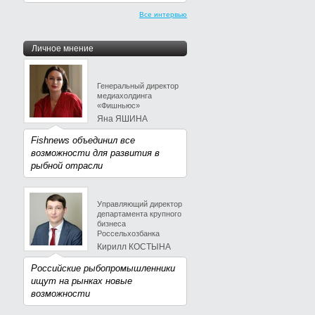
Все интервью
Личное мнение
Генеральный директор
медиахолдинга
«Фишньюс»
Яна ЯШИНА
Fishnews объединил все
возможности для развития в
рыбной отрасли
Управляющий директор
департамента крупного
бизнеса
Россельхозбанка
Кирилл КОСТЫНА
Российские рыбопромышленники
ищут на рынках новые
возможности