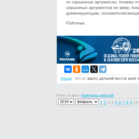
то серьезные аргументы, почему ч
серьезных аргументов не вижу, по
доминирующим, основополагающим
Fishnews
Назад
Метки:
варпэ
дальний восток
краб
Поиск по дате /
Календарь новостей
1
2
3
4
5
6
7
8
9
10