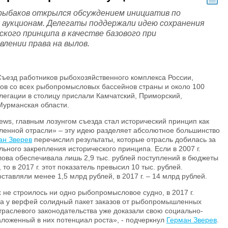
 рыбаков открылся обсуждением инициатив по
 аукционам. Делегаты поддержали идею сохранения
кого принципа в качестве базового при
влении права на вылов.
Съезд работников рыбохозяйственного комплекса России,
ов со всех рыбопромысловых бассейнов страны и около 100
егации в столицу прислали Камчатский, Приморский,
Мурманская области.
ews, главным лозунгом съезда стал исторический принцип как
енной отрасли» – эту идею разделяет абсолютное большинство
ан Зверев
перечислил результаты, которые отрасль добилась за
льного закрепления исторического принципа. Если в 2007 г.
ова обеспечивала лишь 2,9 тыс. рублей поступлений в бюджеты
о в 2017 г. этот показатель превысил 10 тыс. рублей.
ставляли менее 1,5 млрд рублей, в 2017 г. – 14 млрд рублей.
 не строилось ни одно рыбопромысловое судно, в 2017 г.
, а у верфей солидный пакет заказов от рыбопромышленных
раслевого законодательства уже доказали свою социально-
ложенный в них потенциал роста», - подчеркнул
Герман Зверев
.