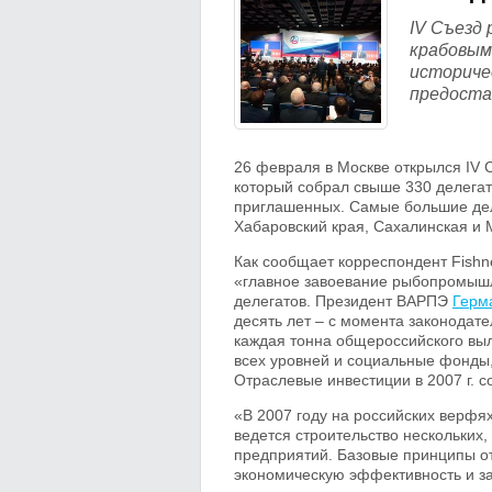
IV Съезд
крабовым
историчес
предоста
26 февраля в Москве открылся IV 
который собрал свыше 330 делегат
приглашенных. Самые большие дел
Хабаровский края, Сахалинская и 
Как сообщает корреспондент Fishn
«главное завоевание рыбопромышл
делегатов. Президент ВАРПЭ
Герм
десять лет – с момента законодате
каждая тонна общероссийского выл
всех уровней и социальные фонды, т
Отраслевые инвестиции в 2007 г. со
«В 2007 году на российских верфях
ведется строительство нескольких
предприятий. Базовые принципы от
экономическую эффективность и за