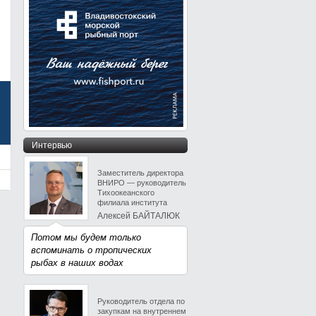
Интервью
Заместитель директора
ВНИРО — руководитель
Тихоокеанского
филиала института
Алексей БАЙТАЛЮК
Потом мы будем только
вспоминать о тропических
рыбах в наших водах
Руководитель отдела по
закупкам на внутреннем