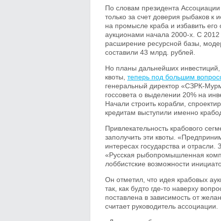
По словам президента Ассоциации 
только за счет доверия рыбаков к
на промысле краба и избавить его
аукционами начала 2000-х. С 2012 
расширение ресурсной базы, моде
составили 43 млрд. рублей.
Но планы дальнейших инвестиций, 
квоты,
теперь под большим вопрос
генеральный директор «СЗРК-Мур
госсовета о выделении 20% на инв
Начали строить корабли, спроект
кредитам выступили именно краб
Привлекательность крабового сег
заполучить эти квоты. «Предприним
интересах государства и отрасли.
«Русская рыбопромышленная комп
лоббистские возможности инициат
Он отметил, что идея крабовых ау
так, как будто где-то наверху воп
поставлена в зависимость от желан
считает руководитель ассоциации.