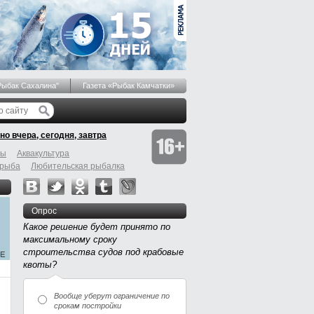
Рыбак Сахалина"
Газета «Рыбак Камчатки»
но вчера, сегодня, завтра
бы
Аквакультура
 рыба
Любительская рыбалка
Опрос
Какое решение будет принято по
максимальному сроку
строительства судов под крабовые
квоты?
Вообще уберут ограничение по
срокам постройки