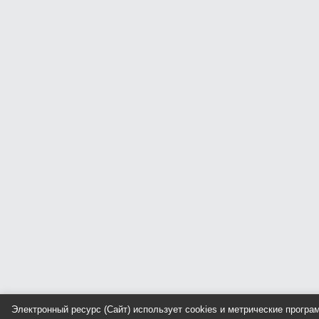
Электронный ресурс (Сайт) использует cookies и метрические прогр