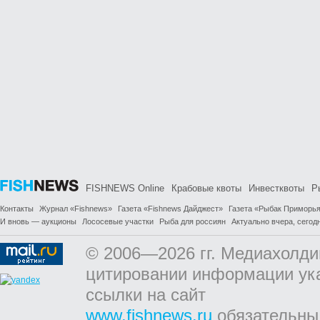
FISHNEWS Online
Крабовые квоты
Инвестквоты
Р
Контакты
Журнал «Fishnews»
Газета «Fishnews Дайджест»
Газета «Рыбак Приморь
И вновь — аукционы
Лососевые участки
Рыба для россиян
Актуально вчера, сегодн
© 2006—2026 гг. Медиахолди
цитировании информации ук
ссылки на сайт
www.fishnews.ru
обязательны