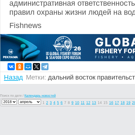
административная ответственност
правил охраны жизни людей на вод
Fishnews
Назад
Метки:
дальний восток
правительс
Поиск по дате /
Календарь новостей
1
2
3
4
5
6
7
8
9
10
11
12
13
14
15
16
17
18
19
2