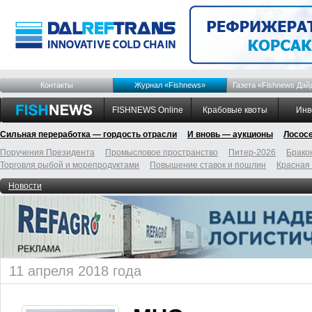
Контакты
Журнал «Fishnews»
Газета «Fishnews Дай
FISHNEWS Online
Крабовые квоты
Инв
Сильная переработка — гордость отрасли
И вновь — аукционы
Лосос
Поручения Президента
Промысловое пространство
Питер-2026
Брако
Торговля рыбой и морепродуктами
Повышение ставок и пошлин
Красная
Новости
11 апреля 2018 года