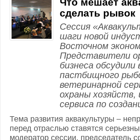
Что мешает акв
сделать рывок
Сессия «Аквакуль
шаги новой индус
Восточном эконом
Представители ор
бизнеса обсудили
пастбищного рыб
ветеринарной се
охраны хозяйств,
сервиса по создан
Тема развития аквакультуры – непр
перед отраслью ставятся серьезны
модератор сессии, председатель с