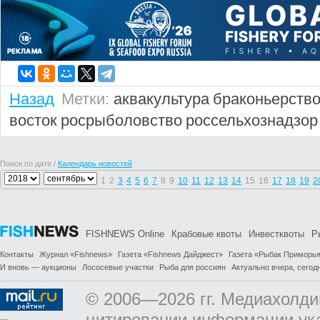
Назад
Метки:
аквакультура
браконьерств
восток
росрыболовство
россельхознадзор
Поиск по дате /
Календарь новостей
1
2
3
4
5
6
7
8
9
10
11
12
13
14
15
16
17
18
19
2
FISHNEWS Online
Крабовые квоты
Инвестквоты
Р
Контакты
Журнал «Fishnews»
Газета «Fishnews Дайджест»
Газета «Рыбак Приморь
И вновь — аукционы
Лососевые участки
Рыба для россиян
Актуально вчера, сегодн
© 2006—2026 гг. Медиахолди
цитировании информации ук