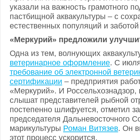
указали на важность грамотного по
пастбищной аквакультуры – с сох
естественных популяций и заботой
«Меркурий» предложили улучши
Одна из тем, волнующих аквакульт
ветеринарное оформление
. С июл
требование об электронной ветери
сертификации
– предприятия рабо
«Меркурий». И Россельхознадзор,
слышат представителей рыбной от
постепенно шлифуется, отметил з
председателя Дальневосточного С
марикультуры
Роман Витязев
. Он 
этот процесс ускорится.