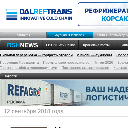
Контакты
Журнал «Fishnews»
Газета «Fishnews Дай
FISHNEWS Online
Крабовые квоты
Инв
Сильная переработка — гордость отрасли
И вновь — аукционы
Лосос
Поручения Президента
Промысловое пространство
Питер-2026
Брако
Торговля рыбой и морепродуктами
Повышение ставок и пошлин
Красная
Новости
12 сентября 2018 года