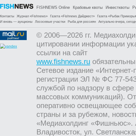
FISHNEWS Online
Крабовые квоты
Инвестквоты
Р
Контакты
Журнал «Fishnews»
Газета «Fishnews Дайджест»
Газета «Рыбак Приморь
И вновь — аукционы
Лососевые участки
Рыба для россиян
Актуально вчера, сегодн
© 2006—2026 гг. Медиахолди
цитировании информации ук
ссылки на сайт
www.fishnews.ru
обязательны
Сетевое издание «Интернет-
регистрации ЭЛ № ФС 77-543
службой по надзору в сфере
массовых коммуникаций). От
оперативно освещающее соб
страны и за рубежом, новос
«Медиахолдинг «Фишньюс». А
Владивосток, ул. Светланска