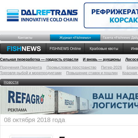
Контакты
Журнал «Fishnews»
Газета «Fishnews Дай
FISHNEWS Online
Крабовые квоты
Инв
Сильная переработка — гордость отрасли
И вновь — аукционы
Лосос
Поручения Президента
Промысловое пространство
Питер-2026
Брако
Торговля рыбой и морепродуктами
Повышение ставок и пошлин
Красная
Новости
08 октября 2018 года