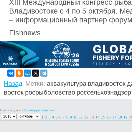
XIII Международный конгресс рыба
Владивостоке с 4 по 5 октября. М
– информационный партнер форум
Fishnews
Назад
Метки:
аквакультура
владивосток
д
восток
росрыболовство
россельхознадзор
Поиск по дате /
Календарь новостей
1
2
3
4
5
6
7
8
9
10
11
12
13
14
15
16
17
18
19
2