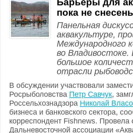
Барьеры для а
пока не снесен
Панельная дискус
аквакультуре, про
Международного к
во Владивостоке. 
большое количест
отрасли рыбоводс
В обсуждении участвовали замест
Росрыболовства
Петр Савчук
, зам
Россельхознадзора
Николай Власо
бизнеса и банковского сектора, со
корреспондент Fishnews. Провела 
Дальневосточной ассоциации «Акв