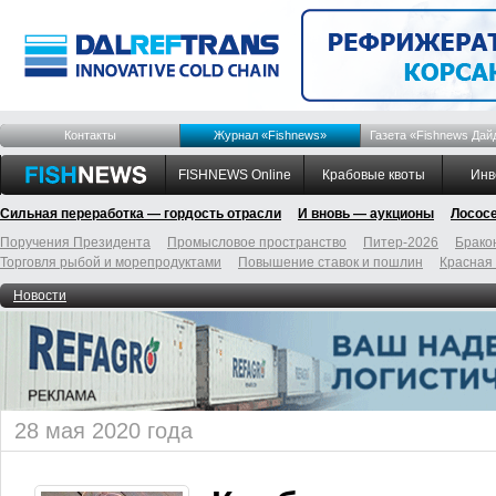
Контакты
Журнал «Fishnews»
Газета «Fishnews Дай
FISHNEWS Online
Крабовые квоты
Инв
Сильная переработка — гордость отрасли
И вновь — аукционы
Лосос
Поручения Президента
Промысловое пространство
Питер-2026
Брако
Торговля рыбой и морепродуктами
Повышение ставок и пошлин
Красная
Новости
28 мая 2020 года