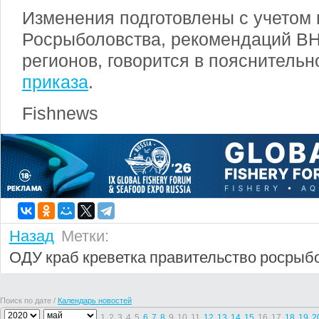
Изменения подготовлены с учетом
Росрыболовства, рекомендаций В
регионов, говорится в пояснительн
приказа
.
Fishnews
Назад
Метки:
ОДУ
краб
креветка
правительство
росрыб
Поиск по дате /
Календарь новостей
1
2
3
4
5
6
7
8
9
10
11
12
13
14
15
16
17
18
19
2