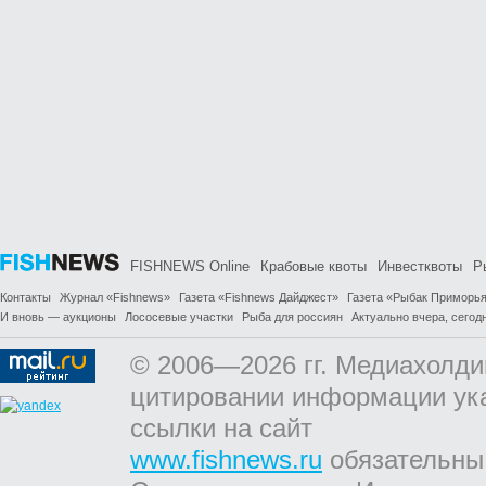
FISHNEWS Online
Крабовые квоты
Инвестквоты
Р
Контакты
Журнал «Fishnews»
Газета «Fishnews Дайджест»
Газета «Рыбак Приморь
И вновь — аукционы
Лососевые участки
Рыба для россиян
Актуально вчера, сегодн
© 2006—2026 гг. Медиахолди
цитировании информации ук
ссылки на сайт
www.fishnews.ru
обязательны