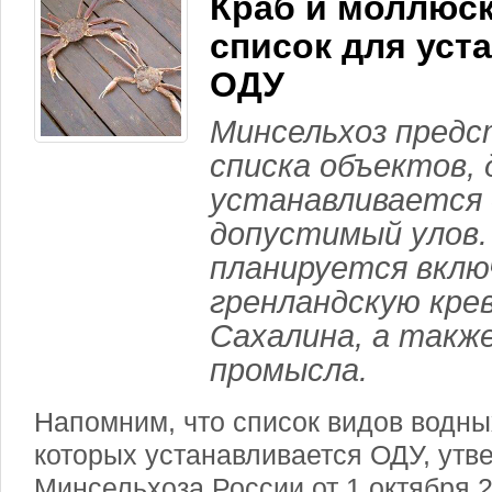
Краб и моллюск
список для уст
ОДУ
Минсельхоз предс
списка объектов,
устанавливается
допустимый улов.
планируется вкл
гренландскую кре
Сахалина, а такж
промысла.
Напомним, что список видов водны
которых устанавливается ОДУ, утв
Минсельхоза России от 1 октября 2