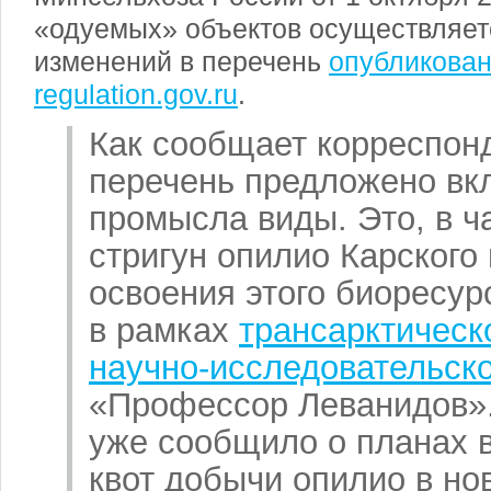
«одуемых» объектов осуществляетс
изменений в перечень
опубликован
regulation.gov.ru
.
Как сообщает корреспонд
перечень предложено вк
промысла виды. Это, в ча
стригун опилио Карского
освоения этого биоресур
в рамках
трансарктическ
научно-исследовательско
«Профессор Леванидов»
уже сообщило о планах 
квот добычи опилио в н