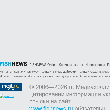
FISHNEWS Online
Крабовые квоты
Инвестквоты
Р
Контакты
Журнал «Fishnews»
Газета «Fishnews Дайджест»
Газета «Рыбак Приморь
И вновь — аукционы
Лососевые участки
Рыба для россиян
Актуально вчера, сегодн
© 2006—2026 гг. Медиахолди
цитировании информации ук
ссылки на сайт
www.fishnews.ru
обязательны