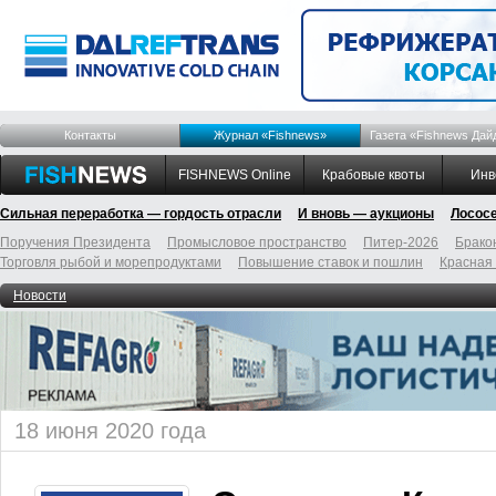
Контакты
Журнал «Fishnews»
Газета «Fishnews Дай
FISHNEWS Online
Крабовые квоты
Инв
Сильная переработка — гордость отрасли
И вновь — аукционы
Лосос
Поручения Президента
Промысловое пространство
Питер-2026
Брако
Торговля рыбой и морепродуктами
Повышение ставок и пошлин
Красная
Новости
18 июня 2020 года