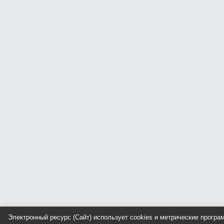
Электронный ресурс (Сайт) использует cookies и метрические прогр