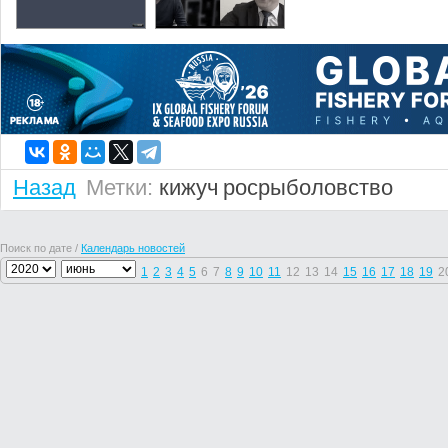
Назад
Метки:
кижуч
росрыболовство
Поиск по дате /
Календарь новостей
1
2
3
4
5
6
7
8
9
10
11
12
13
14
15
16
17
18
19
2