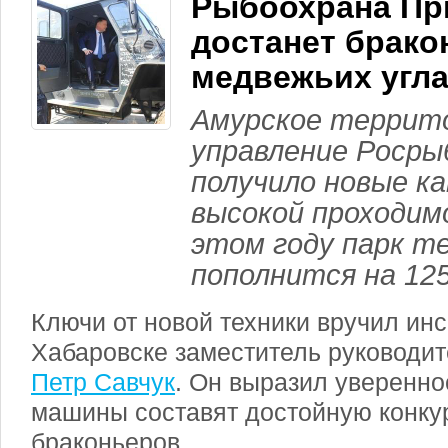
Рыбоохрана Пр
достанет брако
медвежьих угл
Амурское террит
управление Росры
получило новые к
высокой проходим
этом году парк т
пополнится на 125
Ключи от новой техники вручил ин
Хабаровске заместитель руководи
Петр Савчук
. Он выразил увереннос
машины составят достойную конку
браконьеров.