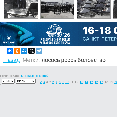
Назад
Метки:
лосось
росрыболовство
Поиск по дате /
Календарь новостей
1
2
3
4
5
6
7
8
9
10
11
12
13
14
15
16
17
18
19
2