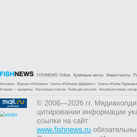
FISHNEWS Online
Крабовые квоты
Инвестквоты
Р
Контакты
Журнал «Fishnews»
Газета «Fishnews Дайджест»
Газета «Рыбак Приморь
И вновь — аукционы
Лососевые участки
Рыба для россиян
Актуально вчера, сегодн
© 2006—2026 гг. Медиахолди
цитировании информации ук
ссылки на сайт
www.fishnews.ru
обязательны