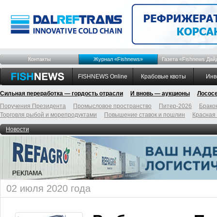
Контакты
Журнал «Fishnews»
Газета «Fishnews Дай
FISHNEWS Online
Крабовые квоты
Инв
Сильная переработка — гордость отрасли
И вновь — аукционы
Лосос
Поручения Президента
Промысловое пространство
Питер-2026
Брако
Торговля рыбой и морепродуктами
Повышение ставок и пошлин
Красная
Новости
02 июля 2020 года