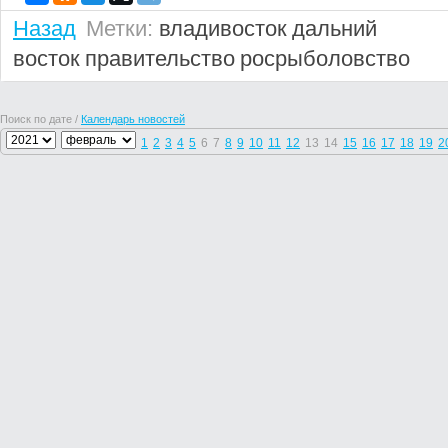
Назад
Метки:
владивосток
дальний
восток
правительство
росрыболовство
Поиск по дате /
Календарь новостей
1
2
3
4
5
6
7
8
9
10
11
12
13
14
15
16
17
18
19
2