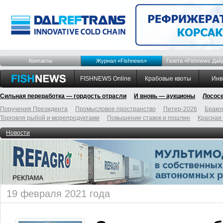
Контакты
Журнал «Fishnews»
Газета «Fishnews Дай
FISHNEWS Online
Крабовые квоты
Инв
Сильная переработка — гордость отрасли
И вновь — аукционы
Лосос
Поручения Президента
Промысловое пространство
Питер-2026
Брако
Торговля рыбой и морепродуктами
Повышение ставок и пошлин
Красная
Новости
19 февраля 2021 года