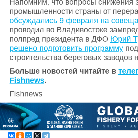
Напомним, что вопросы снижения 
промышленности страны от перера
обсуждались 9 февраля на совещ
проводил во Владивостоке зампред
полпред президента в ДФО
Юрий Т
решено подготовить программу
под
строительства береговых заводов 
Больше новостей читайте в
теле
Fishnews
.
Fishnews