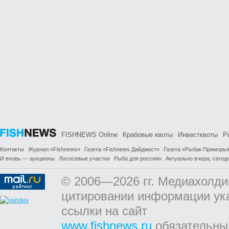
FISHNEWS Online
Крабовые квоты
Инвестквоты
Р
Контакты
Журнал «Fishnews»
Газета «Fishnews Дайджест»
Газета «Рыбак Приморь
И вновь — аукционы
Лососевые участки
Рыба для россиян
Актуально вчера, сегодн
© 2006—2026 гг. Медиахолди
цитировании информации ук
ссылки на сайт
www.fishnews.ru
обязательны