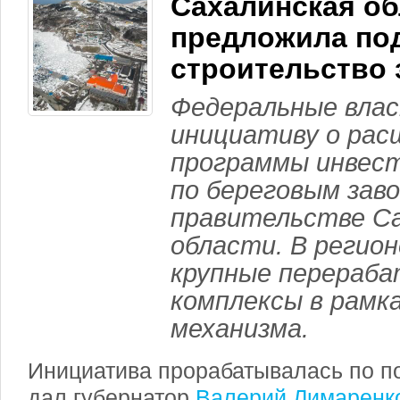
Сахалинская об
предложила по
строительство 
Федеральные вла
инициативу о рас
программы инвес
по береговым зав
правительстве С
области. В регио
крупные перераб
комплексы в рамк
механизма.
Инициатива прорабатывалась по п
дал губернатор
Валерий Лимаренк