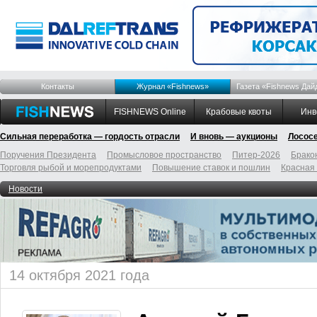
Контакты
Журнал «Fishnews»
Газета «Fishnews Дай
FISHNEWS Online
Крабовые квоты
Инв
Сильная переработка — гордость отрасли
И вновь — аукционы
Лосос
Поручения Президента
Промысловое пространство
Питер-2026
Брако
Торговля рыбой и морепродуктами
Повышение ставок и пошлин
Красная
Новости
14 октября 2021 года