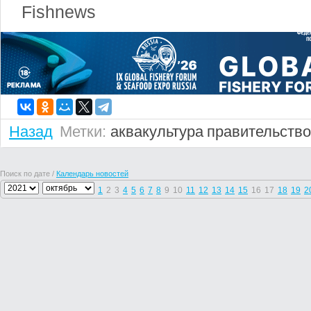
Fishnews
Назад
Метки:
аквакультура
правительство
Поиск по дате /
Календарь новостей
1
2
3
4
5
6
7
8
9
10
11
12
13
14
15
16
17
18
19
2