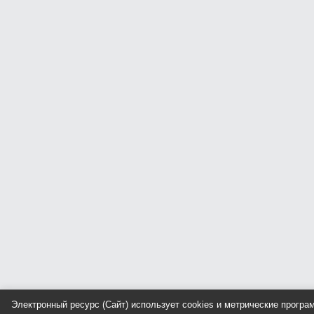
Электронный ресурс (Сайт) использует cookies и метрические прогр