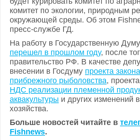
будет курировать комитет по агра
комитет по экологии, природным р
окружающей среды. Об этом Fishn
пресс-службе ГД.
На работу в Государственную Д
ум
перешел в прошлом году
, после то
правительство РФ. В качестве депу
внесении в Госдуму
проекта закон
прибрежного рыболовства
, проект
НДС реализации племенной проду
аквакультуры
и других изменений 
хозяйства.
Больше новостей читайте в
теле
Fishnews
.