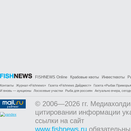
FISHNEWS Online
Крабовые квоты
Инвестквоты
Р
Контакты
Журнал «Fishnews»
Газета «Fishnews Дайджест»
Газета «Рыбак Приморь
И вновь — аукционы
Лососевые участки
Рыба для россиян
Актуально вчера, сегодн
© 2006—2026 гг. Медиахолди
цитировании информации ук
ссылки на сайт
www.fishnews.ru
обязательны