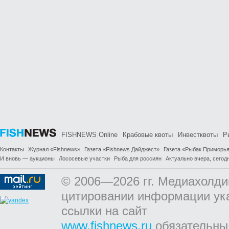
FISHNEWS Online
Крабовые квоты
Инвестквоты
Р
Контакты
Журнал «Fishnews»
Газета «Fishnews Дайджест»
Газета «Рыбак Приморь
И вновь — аукционы
Лососевые участки
Рыба для россиян
Актуально вчера, сегодн
© 2006—2026 гг. Медиахолди
цитировании информации ук
ссылки на сайт
www.fishnews.ru
обязательны