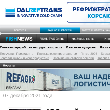
Контакты
Журнал «Fishnews»
Газета «Fishnews Дай
FISHNEWS Online
Крабовые квоты
Инв
Сильная переработка — гордость отрасли
И вновь — аукционы
Лосос
Поручения Президента
Промысловое пространство
Питер-2026
Брако
Торговля рыбой и морепродуктами
Повышение ставок и пошлин
Красная
Новости
07 декабря 2021 года