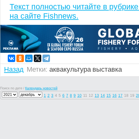
Текст полностью читайте в рубрик
на сайте Fishnews.
Назад
Метки:
аквакультура
выставка
Поиск по дате /
Календарь новостей
1
2
3
4
5
6
7
8
9
10
11
12
13
14
15
16
17
18
19
2