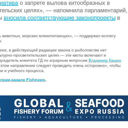
иатива
о запрете вылова китообразных в
ительских целях», — напомнила парламентарий,
ды
вносила соответствующие законопроекты
в
ть животных, морских млекопитающих», — поддержал коллегу
н.
ews, в действующей редакции закона о рыболовстве нет
льтурно-просветительских целях — эти квоты включают и
едседатель комитета ГД по аграрным вопросам
Владимир Кашин
 этом направлении следует проводить очень осторожно», чтобы
и и учебного процесса.
еграм-канале Fishnews
.