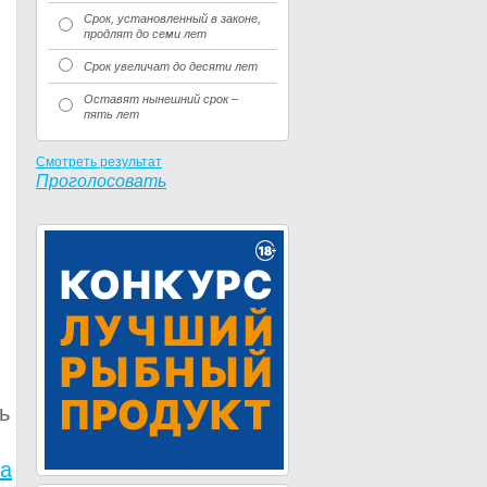
Срок, установленный в законе,
продлят до семи лет
Срок увеличат до десяти лет
Оставят нынешний срок –
пять лет
Смотреть результат
Проголосовать
ь
а