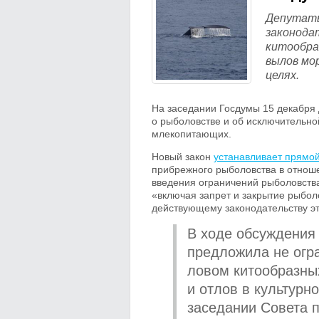
Депутаты
законода
китообра
вылов мо
целях.
На заседании Госдумы 15 декабря 
о рыболовстве и об исключительн
млекопитающих.
Новый закон
устанавливает прямой
прибрежного рыболовства в отноше
введения ограничений рыболовств
«включая запрет и закрытие рыбо
действующему законодательству эт
В ходе обсуждения
предложила не ог
ловом китообразных,
и отлов в культурн
заседании Совета 