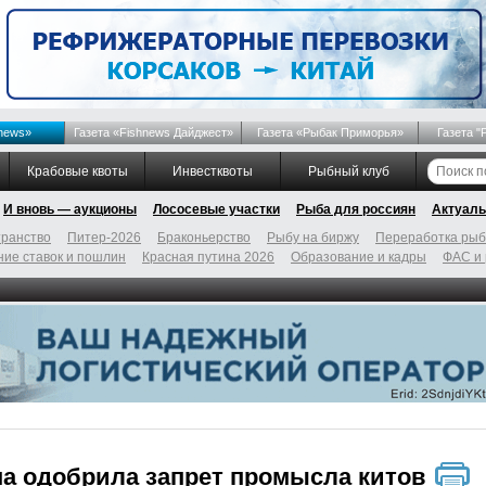
news»
Газета «Fishnews Дайджест»
Газета «Рыбак Приморья»
Газета "
Крабовые квоты
Инвестквоты
Рыбный клуб
И вновь — аукционы
Лососевые участки
Рыба для россиян
Актуаль
ранство
Питер-2026
Браконьерство
Рыбу на биржу
Переработка ры
ие ставок и пошлин
Красная путина 2026
Образование и кадры
ФАС и
а одобрила запрет промысла китов