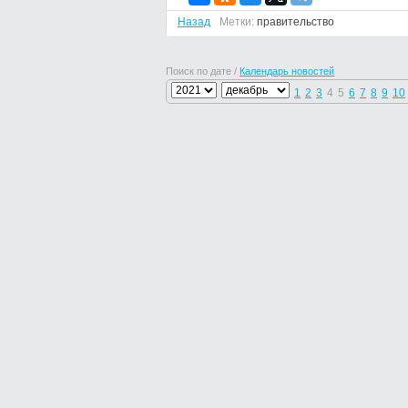
Назад
Метки:
правительство
Поиск по дате /
Календарь новостей
1
2
3
4
5
6
7
8
9
10