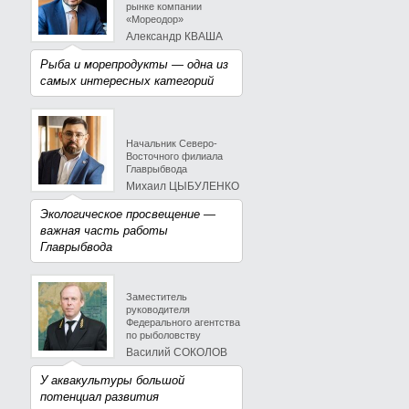
рынке компании
«Мореодор»
Александр КВАША
Рыба и морепродукты — одна из
самых интересных категорий
Начальник Северо-
Восточного филиала
Главрыбвода
Михаил ЦЫБУЛЕНКО
Экологическое просвещение —
важная часть работы
Главрыбвода
Заместитель
руководителя
Федерального агентства
по рыболовству
Василий СОКОЛОВ
У аквакультуры большой
потенциал развития