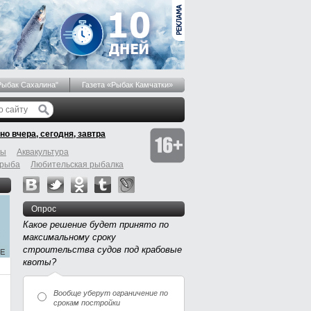
Рыбак Сахалина"
Газета «Рыбак Камчатки»
но вчера, сегодня, завтра
бы
Аквакультура
 рыба
Любительская рыбалка
Опрос
Какое решение будет принято по
максимальному сроку
строительства судов под крабовые
квоты?
Вообще уберут ограничение по
срокам постройки