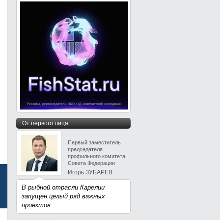
От первого лица
Первый заместитель
председателя
профильного комитета
Совета Федерации
Игорь ЗУБАРЕВ
В рыбной отрасли Карелии
запущен целый ряд важных
проектов