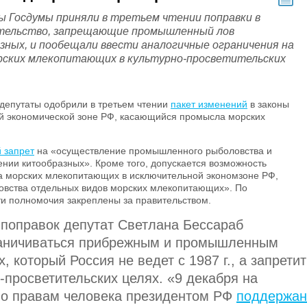
 Госдумы приняли в третьем чтении поправки в
тельство, запрещающие промышленный лов
зных, и пообещали ввести аналогичные ограничения на
рских млекопитающих в культурно-просветительских
депутаты одобрили в третьем чтении
пакет изменений
в законы
ой экономической зоне РФ, касающийся промысла морских
 запрет
на «осуществление промышленного рыболовства и
нии китообразных». Кроме того, допускается возможность
а морских млекопитающих в исключительной экономзоне РФ,
ловства отдельных видов морских млекопитающих». По
и полномочия закреплены за правительством.
 поправок депутат Светлана Бессараб
раничиваться прибрежным и промышленным
 который Россия не ведет с 1987 г., а запретит
о-просветительских целях. «9 декабря на
по правам человека президентом РФ
поддержан