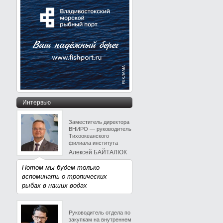
Интервью
Заместитель директора
ВНИРО — руководитель
Тихоокеанского
филиала института
Алексей БАЙТАЛЮК
Потом мы будем только
вспоминать о тропических
рыбах в наших водах
Руководитель отдела по
закупкам на внутреннем