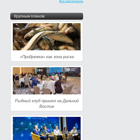
Все материалы
Крупным планом
«Прибрежка» как зона риска
Рыбный клуб пришел на Дальний
Восток