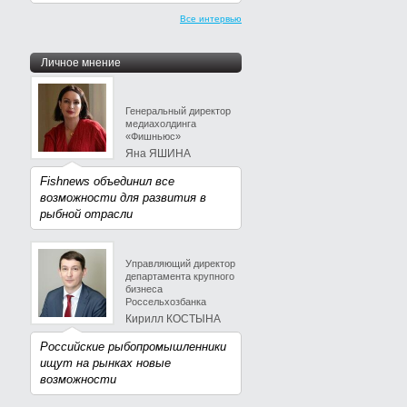
Все интервью
Личное мнение
Генеральный директор
медиахолдинга
«Фишньюс»
Яна ЯШИНА
Fishnews объединил все
возможности для развития в
рыбной отрасли
Управляющий директор
департамента крупного
бизнеса
Россельхозбанка
Кирилл КОСТЫНА
Российские рыбопромышленники
ищут на рынках новые
возможности