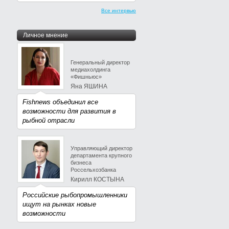
Все интервью
Личное мнение
Генеральный директор
медиахолдинга
«Фишньюс»
Яна ЯШИНА
Fishnews объединил все
возможности для развития в
рыбной отрасли
Управляющий директор
департамента крупного
бизнеса
Россельхозбанка
Кирилл КОСТЫНА
Российские рыбопромышленники
ищут на рынках новые
возможности