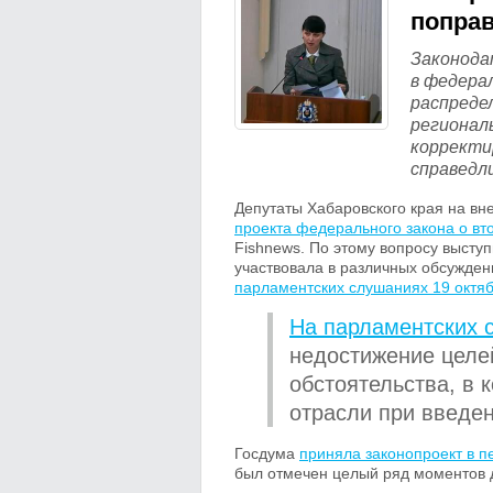
поправ
Законода
в федера
распреде
регионал
корректи
справедл
Депутаты Хабаровского края на в
проекта федерального закона о вт
Fishnews
. По этому вопросу высту
участвовала в различных обсуждени
парламентских слушаниях 19 октя
На парламентских 
недостижение целе
обстоятельства, в
отрасли при введен
Госдума
приняла законопроект в п
был отмечен целый ряд моментов д