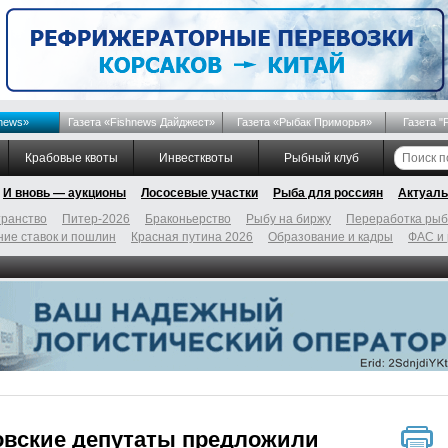
news»
Газета «Fishnews Дайджест»
Газета «Рыбак Приморья»
Газета "
Крабовые квоты
Инвестквоты
Рыбный клуб
И вновь — аукционы
Лососевые участки
Рыба для россиян
Актуаль
ранство
Питер-2026
Браконьерство
Рыбу на биржу
Переработка ры
ие ставок и пошлин
Красная путина 2026
Образование и кадры
ФАС и
овские депутаты предложили