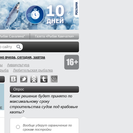
Рыбак Сахалина"
Газета «Рыбак Камчатки»
но вчера, сегодня, завтра
бы
Аквакультура
 рыба
Любительская рыбалка
Опрос
Какое решение будет принято по
максимальному сроку
строительства судов под крабовые
квоты?
Вообще уберут ограничение по
срокам постройки