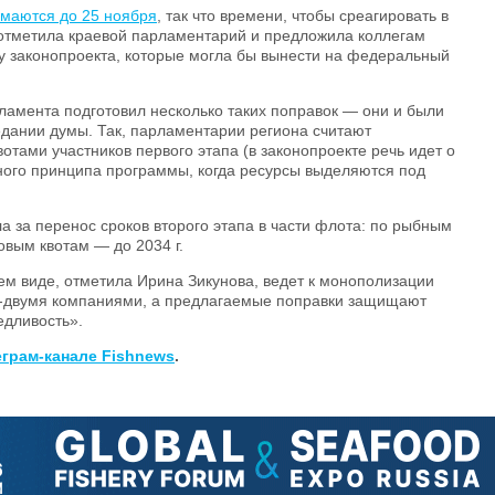
имаются до 25 ноября
, так что времени, чтобы среагировать в
 отметила краевой парламентарий и предложила коллегам
у законопроекта, которые могла бы вынести на федеральный
амента подготовил несколько таких поправок — они и были
дании думы. Так, парламентарии региона считают
тами участников первого этапа (в законопроекте речь идет о
ного принципа программы, когда ресурсы выделяются под
а за перенос сроков второго этапа в части флота: по рыбным
бовым квотам — до 2034 г.
м виде, отметила Ирина Зикунова, ведет к монополизации
-двумя компаниями, а предлагаемые поправки защищают
едливость».
еграм-канале
Fishnews
.