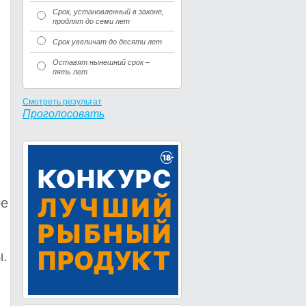
Срок, установленный в законе,
продлят до семи лет
Срок увеличат до десяти лет
Оставят нынешний срок –
пять лет
Смотреть результат
Проголосовать
ое
ы.