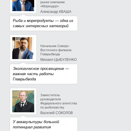
рынке компании
«Мореодор»
Александр КВАША
Рыба и морепродукты — одна из
самых интересных категорий
Начальник Северо-
Восточного филиала
Главрыбвода
Михаил ЦЫБУЛЕНКО
Экологическое просвещение —
важная часть работы
Главрыбвода
Заместитель
руководителя
Федерального агентства
по рыболовству
Василий СОКОЛОВ
У аквакультуры большой
потенциал развития