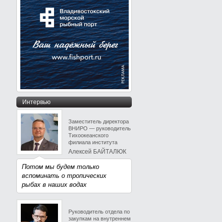
Интервью
Заместитель директора
ВНИРО — руководитель
Тихоокеанского
филиала института
Алексей БАЙТАЛЮК
Потом мы будем только
вспоминать о тропических
рыбах в наших водах
Руководитель отдела по
закупкам на внутреннем