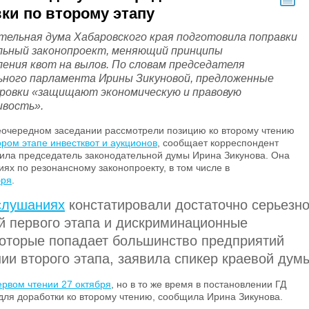
ки по второму этапу
тельная дума Хабаровского края подготовила поправки
льный законопроект, меняющий принципы
ления квот на вылов. По словам председателя
ьного парламента Ирины Зикуновой, предложенные
ровки «защищают экономическую и правовую
ивость».
неочередном заседании рассмотрели позицию ко второму чтению
ором этапе инвестквот и аукционов
, сообщает корреспондент
пила председатель законодательной думы Ирина Зикунова. Она
ях по резонансному законопроекту, в том числе в
бря
.
слушаниях
констатировали достаточно серьезн
й первого этапа и дискриминационные
 которые попадает большинство предприятий
ии второго этапа, заявила спикер краевой дум
ервом чтении 27 октября
, но в то же время в постановлении ГД
ля доработки ко второму чтению, сообщила Ирина Зикунова.