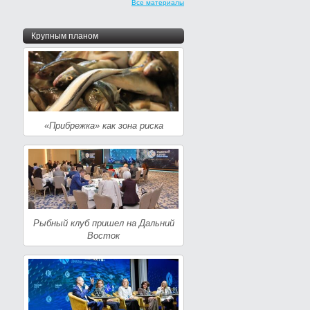
Все материалы
Крупным планом
«Прибрежка» как зона риска
Рыбный клуб пришел на Дальний
Восток