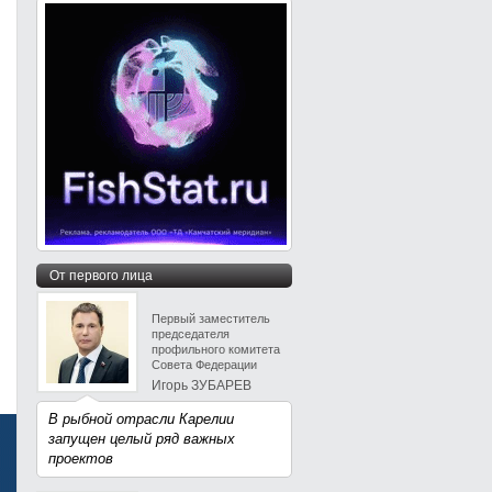
От первого лица
Первый заместитель
председателя
профильного комитета
Совета Федерации
Игорь ЗУБАРЕВ
В рыбной отрасли Карелии
запущен целый ряд важных
проектов