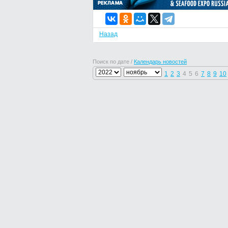
Назад
Поиск по дате /
Календарь новостей
1
2
3
4
5
6
7
8
9
10