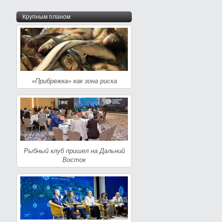
Крупным планом
«Прибрежка» как зона риска
Рыбный клуб пришел на Дальний
Восток