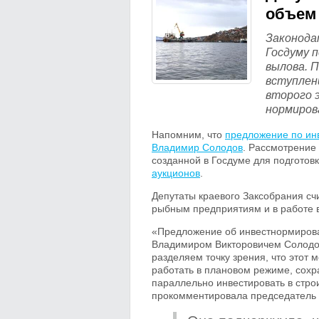
объем 
Законода
Госдуму 
вылова. 
вступлен
второго 
нормиров
Напомним, что
предложение по ин
Владимир Солодов
. Рассмотрение
созданной в Госдуме для подготов
аукционов
.
Депутаты краевого Заксобрания сч
рыбным предприятиям и в работе в
«Предложение об инвестнормирова
Владимиром Викторовичем Солодов
разделяем точку зрения, что этот
работать в плановом режиме, сохр
параллельно инвестировать в стро
прокомментировала председатель 