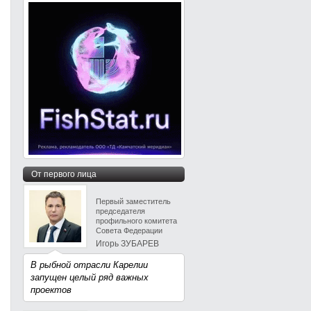
От первого лица
Первый заместитель
председателя
профильного комитета
Совета Федерации
Игорь ЗУБАРЕВ
В рыбной отрасли Карелии
запущен целый ряд важных
проектов