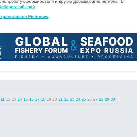
аконопроекту сформировали и другие добывающие регионы. В
Хабаровский край
.
еграм-канале Fishnews
.
11
12
13
14
15
16
17
18
19
20
21
22
23
24
25
26
27
28
29
30