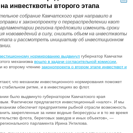
на инвестквоты второго этапа
тельное собрание Камчатского края направило в
поправки к законопроекту о перераспределении квот
Парламентарии региона предложили изменить сроки
ия нововведений в силу, снизить объем на инвестквоты
этапа и рассмотреть инициативу об инвестиционном
ании.
вестиционному нормированию выдвинул
губернатор Камчатки
 этого механизма
вошло в задачи согласительной комиссии
,
ки ко второму чтению
законопроекта о втором этапе инвестквот и
итают, что механизм инвестиционного нормирования поможет
 стабильном ритме, и в инвестициях во флот.
нии было выдвинуто губернатором Камчатского края
ым. Фактически предлагается инвестиционный «налог». И мы
 механизм обеспечит предприятиям рыбной отрасли возможность
анить закрепленные за ними водные биоресурсы и в то же время
ительство флота, береговых заводов и иных объектов», —
регионального парламента Ирина Унтилова.