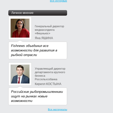
Все интервью
Личное мнение
Генеральный директор
медиахолдинга
«Фишньюс»
Яна ЯШИНА
Fishnews объединил все
возможности для развития в
рыбной отрасли
Управляющий директор
департамента крупного
бизнеса
Россельхозбанка
Кирилл КОСТЫНА
Российские рыбопромышленники
ищут на рынках новые
возможности
Все материалы