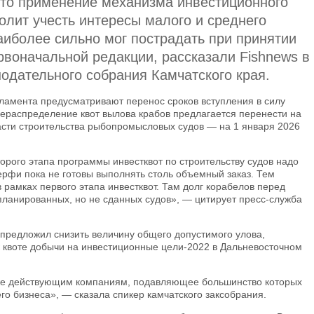
что применение механизма инвестиционного
лит учесть интересы малого и среднего
аиболее сильно мог пострадать при принятии
рвоначальной редакции, рассказали Fishnews в
одательного собрания Камчатского края.
ламента предусматривают перенос сроков вступления в силу
рераспределение квот вылова крабов предлагается перенести на
 части строительства рыбопромысловых судов — на 1 января 2026
торого этапа программы инвестквот по строительству судов надо
верфи пока не готовы выполнять столь объемный заказ. Тем
 рамках первого этапа инвестквот. Там долг корабелов перед
планированных, но не сданных судов», — цитирует пресс-служба
 предложил снизить величину общего допустимого улова,
 квоте добычи на инвестиционные цели-2022 в Дальневосточном
уже действующим компаниям, подавляющее большинство которых
го бизнеса», — сказала спикер камчатского заксобрания.