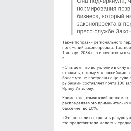
Она подчеркнула, 
нормирования позво
бизнеса, который н
законопроекта в пе
пресс-службе Закон
Также поправки регионального пар
положений законопроекта. Так, пе
1 января 2034 г., а инвестквоты в
г.
«Считаем, что вступление в силу в
отложить, потому что российские 
более что не построены еще суда в
рыбаками составляет почти 100 за
Ирину Унтилову.
Кроме того, камчатский парламент
распределяемого применительно к
бассейне, до 10%.
«Это позволит сохранить ресурс 
это представители малого и средне