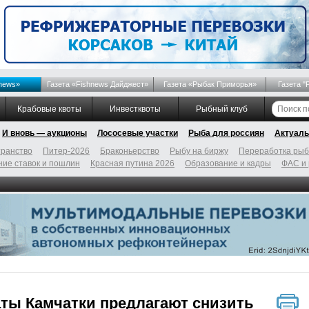
news»
Газета «Fishnews Дайджест»
Газета «Рыбак Приморья»
Газета "
Крабовые квоты
Инвестквоты
Рыбный клуб
И вновь — аукционы
Лососевые участки
Рыба для россиян
Актуаль
ранство
Питер-2026
Браконьерство
Рыбу на биржу
Переработка ры
ие ставок и пошлин
Красная путина 2026
Образование и кадры
ФАС и
ты Камчатки предлагают снизить