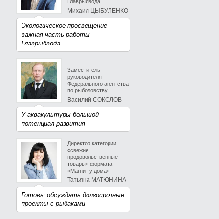
Главрыбвода
Михаил ЦЫБУЛЕНКО
Экологическое просвещение —
важная часть работы
Главрыбвода
Заместитель
руководителя
Федерального агентства
по рыболовству
Василий СОКОЛОВ
У аквакультуры большой
потенциал развития
Директор категории
«свежие
продовольственные
товары» формата
«Магнит у дома»
Татьяна МАТЮНИНА
Готовы обсуждать долгосрочные
проекты с рыбаками