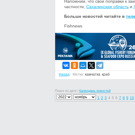
Напомним, что свои поправки к з
частности,
Сахалинская область
и
Больше новостей читайте в
тел
Fishnews
Назад
Метки:
камчатка
краб
Поиск по дате /
Календарь новостей
1
2
3
4
5
6
7
8
9
10