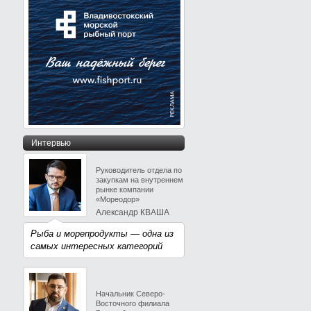
Интервью
Руководитель отдела по
закупкам на внутреннем
рынке компании
«Мореодор»
Александр КВАША
Рыба и морепродукты — одна из
самых интересных категорий
Начальник Северо-
Восточного филиала