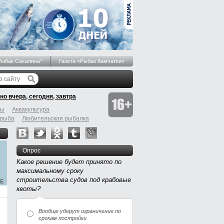
Рыбак Сахалина"
Газета «Рыбак Камчатки»
но вчера, сегодня, завтра
бы
Аквакультура
 рыба
Любительская рыбалка
Опрос
Какое решение будет принято по
максимальному сроку
строительства судов под крабовые
квоты?
Вообще уберут ограничение по
срокам постройки