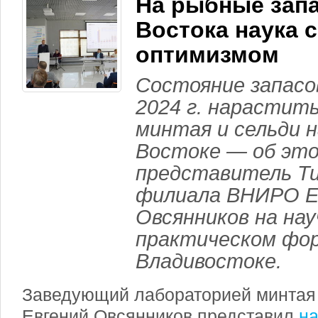
На рыбные зап
Востока наука 
оптимизмом
Состояние запасо
2024 г. нарастит
минтая и сельди 
Востоке — об это
представитель Ти
филиала ВНИРО Е
Овсянников на нау
практическом фор
Владивостоке.
Заведующий лабораторией минтая
Евгений Овсянников представил
н