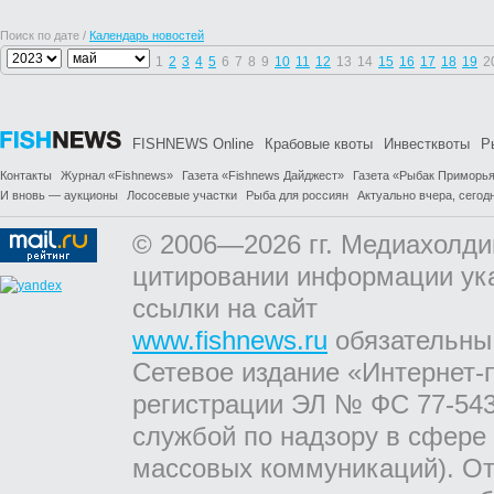
Поиск по дате /
Календарь новостей
1
2
3
4
5
6
7
8
9
10
11
12
13
14
15
16
17
18
19
2
FISHNEWS Online
Крабовые квоты
Инвестквоты
Р
Контакты
Журнал «Fishnews»
Газета «Fishnews Дайджест»
Газета «Рыбак Приморь
И вновь — аукционы
Лососевые участки
Рыба для россиян
Актуально вчера, сегодн
© 2006—2026 гг. Медиахолди
цитировании информации ук
ссылки на сайт
www.fishnews.ru
обязательны
Сетевое издание «Интернет-
регистрации ЭЛ № ФС 77-543
службой по надзору в сфере
массовых коммуникаций). От