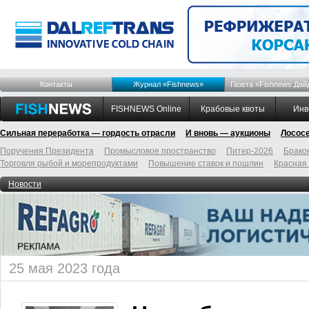
Контакты
Журнал «Fishnews»
Газета «Fishnews Дай
FISHNEWS Online
Крабовые квоты
Инв
Сильная переработка — гордость отрасли
И вновь — аукционы
Лосос
Поручения Президента
Промысловое пространство
Питер-2026
Брако
Торговля рыбой и морепродуктами
Повышение ставок и пошлин
Красная
Новости
25 мая 2023 года