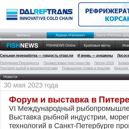
Контакты
Журнал «Fishnews»
Газета «Fishnews Дай
FISHNEWS Online
Крабовые квоты
Инв
Сильная переработка — гордость отрасли
И вновь — аукционы
Лосос
Поручения Президента
Промысловое пространство
Питер-2026
Брако
Торговля рыбой и морепродуктами
Повышение ставок и пошлин
Красная
Новости
30 мая 2023 года
Форум и выставка в Питер
VI Международный рыбопромышле
Выставка рыбной индустрии, море
технологий в Санкт-Петербурге про