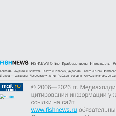
FISHNEWS Online
Крабовые квоты
Инвестквоты
Р
Контакты
Журнал «Fishnews»
Газета «Fishnews Дайджест»
Газета «Рыбак Приморь
И вновь — аукционы
Лососевые участки
Рыба для россиян
Актуально вчера, сегодн
© 2006—2026 гг. Медиахолди
цитировании информации ук
ссылки на сайт
www.fishnews.ru
обязательны