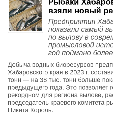
Рыбаки Хабаров
взяли новый р
Предприятия Хаба
показали самый в
по вылову в совре
промысловой исто
год поймано более
Добыча водных биоресурсов пред
Хабаровского края в 2023 г. состав
тонн — на 38 тыс. тонн больше пок
предыдущего года. Это позволяет г
рекордном для региона вылове, ра
председатель краевого комитета р
Никита Король.