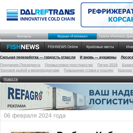
Контакты
Журнал «Fishnews»
Газета «Fishnews Дай
FISHNEWS Online
Крабовые квоты
Инв
Сильная переработка — гордость отрасли
И вновь — аукционы
Лосос
Поручения Президента
Промысловое пространство
Питер-2026
Брако
Торговля рыбой и морепродуктами
Повышение ставок и пошлин
Красная
Новости
06 февраля 2024 года