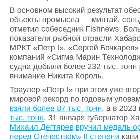
В основном высокий результат об
объекты промысла — минтай, сельд
отметил собеседник Fishnews. Бол
показатели рыбной отрасли Хабаро
МРКТ «Петр I», «Сергей Бочкарев»
компаний «Сигма Марин Технолоджи
судна добыли более 232 тыс. тонн
внимание Никита Король.
Траулер «Петр I» при этом уже вто
мировой рекорд по годовым уловам:
взяли более 87 тыс. тонн
, а в 2023
тыс. тонн
. 31 января губернатор Х
Михаил Дегтярев
вручил медаль о
перед Отечеством» II степени
капи