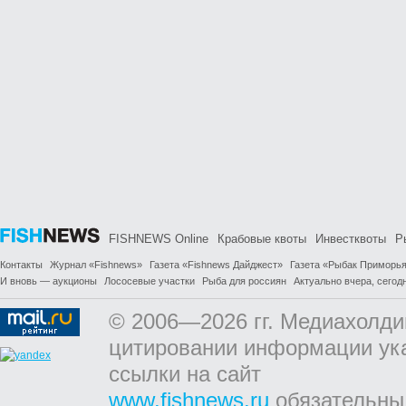
FISHNEWS Online
Крабовые квоты
Инвестквоты
Р
Контакты
Журнал «Fishnews»
Газета «Fishnews Дайджест»
Газета «Рыбак Приморь
И вновь — аукционы
Лососевые участки
Рыба для россиян
Актуально вчера, сегодн
© 2006—2026 гг. Медиахолди
цитировании информации ук
ссылки на сайт
www.fishnews.ru
обязательны