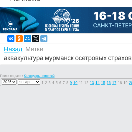
Назад
Метки:
аквакультура
мурманск
осетровых
страхо
Поиск по дате /
Календарь новостей
1
2
3
4
5
6
7
8
9
10
11
12
13
14
15
16
17
18
19
2