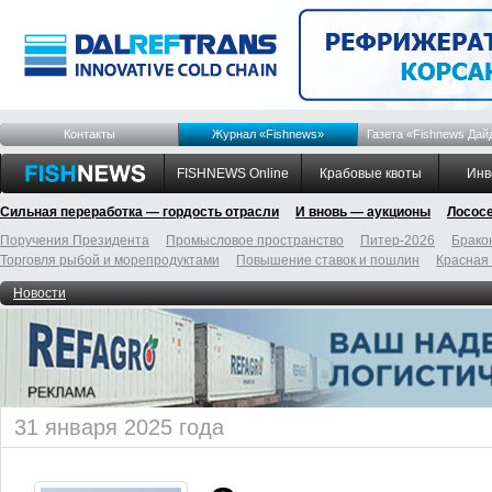
Контакты
Журнал «Fishnews»
Газета «Fishnews Дай
FISHNEWS Online
Крабовые квоты
Инв
Сильная переработка — гордость отрасли
И вновь — аукционы
Лосос
Поручения Президента
Промысловое пространство
Питер-2026
Брако
Торговля рыбой и морепродуктами
Повышение ставок и пошлин
Красная
Новости
31 января 2025 года