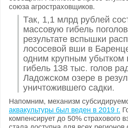
союза агростраховщиков.
Так, 1,1 млрд рублей со
массовую гибель поголо
результате вспышки рас
лососевой вши в Баренц
одним крупным убытком в
гибель 138 тыс. голов р
Ладожском озере в резул
уничтожившего садки.
Напомним, механизм субсидируем
аквакультуры был веден в 2019 г.
Г
компенсирует до 50% страхового в
стала доступна для всех регионов 