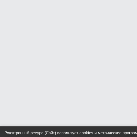
Электронный ресурс (Сайт) использует cookies и метрические прогр