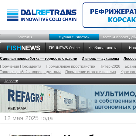
Контакты
Журнал «Fishnews»
Газета «Fishnews Дай
FISHNEWS Online
Крабовые квоты
Инв
Сильная переработка — гордость отрасли
И вновь — аукционы
Лосос
Поручения Президента
Промысловое пространство
Питер-2026
Брако
Торговля рыбой и морепродуктами
Повышение ставок и пошлин
Красная
Новости
12 мая 2025 года