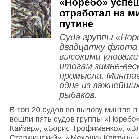
«Норебо» успе
отработал на м
путине
Суда группы «Нор
двадцатку флота
высокими уловами
итогам зимне-вес
промысла. Минта
одна из важнейших
рыбаков.
В топ-20 судов по вылову минтая в
вошли пять судов группы «Норебо»
Кайзер», «Борис Трофименко», «В
Старжинский», «Механик Ковтун»,