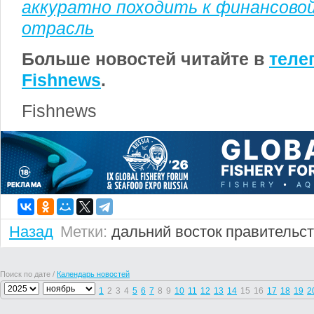
аккуратно походить к финансовой
отрасль
Больше новостей читайте в
теле
Fishnews
.
Fishnews
Назад
Метки:
дальний восток
правительс
Поиск по дате /
Календарь новостей
1
2
3
4
5
6
7
8
9
10
11
12
13
14
15
16
17
18
19
2