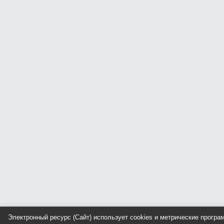
Электронный ресурс (Сайт) использует cookies и метрические прогр