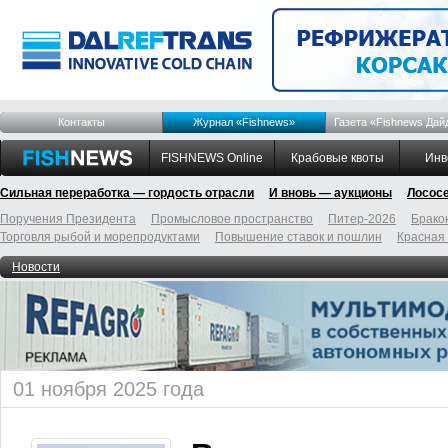
Контакты
Журнал «Fishnews»
Газета «Fishnews Дай
FISHNEWS Online
Крабовые квоты
Инв
Сильная переработка — гордость отрасли
И вновь — аукционы
Лосос
Поручения Президента
Промысловое пространство
Питер-2026
Брако
Торговля рыбой и морепродуктами
Повышение ставок и пошлин
Красная
Новости
01 ноября 2025 года