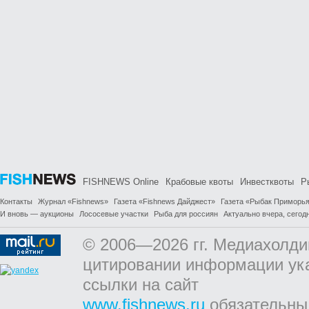
FISHNEWS Online
Крабовые квоты
Инвестквоты
Р
Контакты
Журнал «Fishnews»
Газета «Fishnews Дайджест»
Газета «Рыбак Приморь
И вновь — аукционы
Лососевые участки
Рыба для россиян
Актуально вчера, сегодн
© 2006—2026 гг. Медиахолди
цитировании информации ук
ссылки на сайт
www.fishnews.ru
обязательны